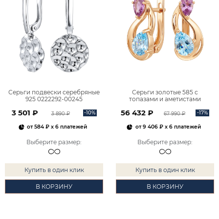
Серьги подвески серебряные
Серьги золотые 585 с
925 0222292-00245
топазами и аметистами
2101828М00900
3 501 ₽
56 432 ₽
-10%
-17%
3 890 ₽
67 990 ₽
от
584 ₽
x 6 платежей
от
9 406 ₽
x 6 платежей
Выберите размер
:
Выберите размер
:
Купить в один клик
Купить в один клик
В КОРЗИНУ
В КОРЗИНУ