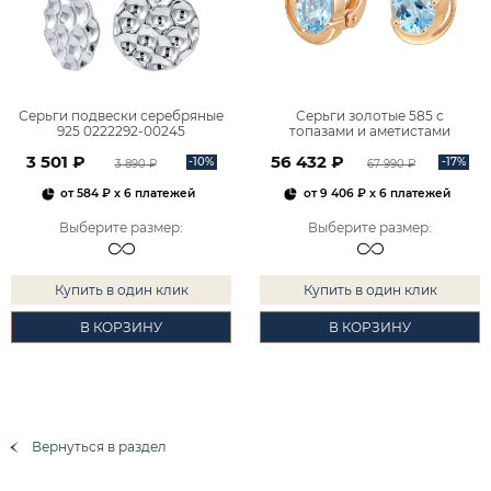
Серьги подвески серебряные
Серьги золотые 585 с
925 0222292-00245
топазами и аметистами
2101828М00900
3 501 ₽
56 432 ₽
-10%
-17%
3 890 ₽
67 990 ₽
от
584 ₽
x 6 платежей
от
9 406 ₽
x 6 платежей
Выберите размер
:
Выберите размер
:
Купить в один клик
Купить в один клик
В КОРЗИНУ
В КОРЗИНУ
Вернуться в раздел