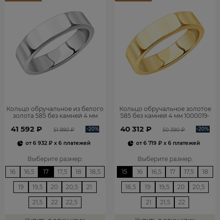
Кольцо обручальное из белого
Кольцо обручальное золотое
золота 585 без камней 4 мм
585 без камней 4 мм 1000019-
1000019-00242
00241
41 592 ₽
40 312 ₽
-20%
-20%
51 990 ₽
50 390 ₽
от
6 932 ₽
x 6 платежей
от
6 719 ₽
x 6 платежей
Выберите размер
:
Выберите размер
:
16
16,5
17
17,5
18
18,5
15
16
16,5
17
17,5
18
19
19,5
20
20,5
21
18,5
19
19,5
20
20,5
21,5
22
22,5
21
21,5
22