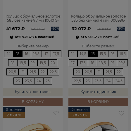
Кольцо обручальное золотое
Кольцо обручальное золотое
585 без камней 7 мм 1001019-
585 без камней 4 мм 1000986-
00240
00240
41 672 ₽
32 072 ₽
-20%
-20%
52 090 ₽
40 090 ₽
от
6 946 ₽
x 6 платежей
от
5 346 ₽
x 6 платежей
Выберите размер
:
Выберите размер
:
14
15
16
16,5
17
17,5
14
14,5
15
15,5
16
16,5
18
18,5
19
19,5
20
17
17,5
18
18,5
19
19,5
20,5
21
21,5
22
22,5
20
20,5
21
21,5
22
23
23,5
24
25
22,5
23
23,5
24
24,5
Купить в один клик
Купить в один клик
В КОРЗИНУ
В КОРЗИНУ
В наличии
В наличии
2 = -30%
2 = -30%