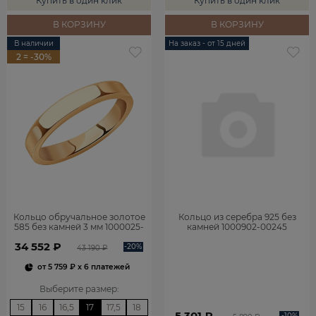
Купить в один клик
Купить в один клик
В КОРЗИНУ
В КОРЗИНУ
В наличии
На заказ - от 15 дней
2 = -30%
Кольцо обручальное золотое
Кольцо из серебра 925 без
585 без камней 3 мм 1000025-
камней 1000902-00245
00240
34 552 ₽
-20%
43 190 ₽
от
5 759 ₽
x 6 платежей
Выберите размер
:
15
16
16,5
17
17,5
18
5 301 ₽
-10%