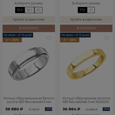
Выберите размер
:
Выберите размер
:
15,5
18,5
20
17,5
21
Купить в один клик
Купить в один клик
В КОРЗИНУ
В КОРЗИНУ
На заказ - от 15 дней
На заказ - от 15 дней
2 = -30%
2 = -30%
Кольцо обручальное из белого
Кольцо обручальное золотое
золота 585 без камней 5 мм
585 без камней 3 мм 1000025-
1000009-00242
00241
56 880 ₽
36 864 ₽
-20%
-20%
71 100 ₽
46 080 ₽