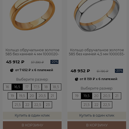
Кольцо обручальное золотое
Кольцо обручальное золотое
585 без камней 4 мм 1000020-
585 без камней 4,5 мм 1000035-
00240
00246
45 912 ₽
-20%
57 390 ₽
48 952 ₽
от
7 652 ₽
x 6 платежей
-20%
61 190 ₽
Выберите размер
:
от
8 159 ₽
x 6 платежей
16
16,5
17
17,5
18
18,5
Выберите размер
:
19
19,5
20
20,5
21
19
19,5
20
20,5
21
21,5
22
22,5
23
21,5
22
22,5
Купить в один клик
Купить в один клик
В КОРЗИНУ
В КОРЗИНУ