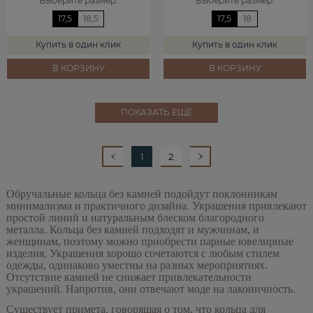
Выберите размер
:
Выберите размер
:
17,5
18,5
17,5
18
Купить в один клик
Купить в один клик
В КОРЗИНУ
В КОРЗИНУ
ПОКАЗАТЬ ЕЩЁ
1
2
Обручальные кольца без камней подойдут поклонникам
минимализма и практичного дизайна. Украшения привлекают
простой линий и натуральным блеском благородного
металла. Кольца без камней подходят и мужчинам, и
женщинам, поэтому можно приобрести парные ювелирные
изделия. Украшения хорошо сочетаются с любым стилем
одежды, одинаково уместны на разных мероприятиях.
Отсутствие камней не снижает привлекательности
украшений. Напротив, они отвечают моде на лаконичность.
Существует примета, говорящая о том, что кольца для