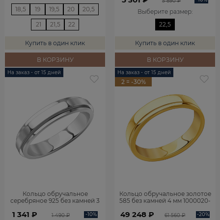
5 890 ₽
18,5
19
19,5
20
20,5
Выберите размер
:
21
21,5
22
22,5
Купить в один клик
Купить в один клик
В КОРЗИНУ
В КОРЗИНУ
На заказ - от 15 дней
На заказ - от 15 дней
2 = -30%
Кольцо обручальное
Кольцо обручальное золотое
серебряное 925 без камней 3
585 без камней 4 мм 1000020-
мм 1000010-00245
00241
1 341 ₽
49 248 ₽
-10%
-20%
1 490 ₽
61 560 ₽