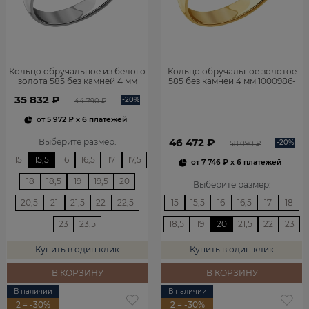
Кольцо обручальное из белого
Кольцо обручальное золотое
золота 585 без камней 4 мм
585 без камней 4 мм 1000986-
1000986-00242
00241
35 832 ₽
-20%
44 790 ₽
от
5 972 ₽
x 6 платежей
46 472 ₽
Выберите размер
:
-20%
58 090 ₽
15
15,5
16
16,5
17
17,5
от
7 746 ₽
x 6 платежей
18
18,5
19
19,5
20
Выберите размер
:
20,5
21
21,5
22
22,5
15
15,5
16
16,5
17
18
23
23,5
18,5
19
20
21,5
22
23
Купить в один клик
Купить в один клик
В КОРЗИНУ
В КОРЗИНУ
В наличии
В наличии
2 = -30%
2 = -30%