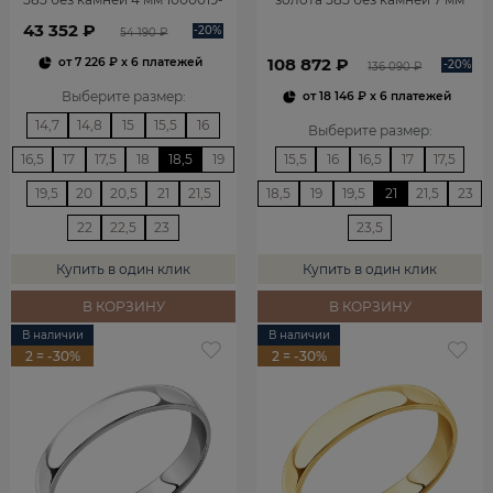
00240
1001019-00242
43 352 ₽
-20%
54 190 ₽
108 872 ₽
от
7 226 ₽
x 6 платежей
-20%
136 090 ₽
Выберите размер
:
от
18 146 ₽
x 6 платежей
14,7
14,8
15
15,5
16
Выберите размер
:
16,5
17
17,5
18
18,5
19
15,5
16
16,5
17
17,5
19,5
20
20,5
21
21,5
18,5
19
19,5
21
21,5
23
22
22,5
23
23,5
Купить в один клик
Купить в один клик
В КОРЗИНУ
В КОРЗИНУ
В наличии
В наличии
2 = -30%
2 = -30%