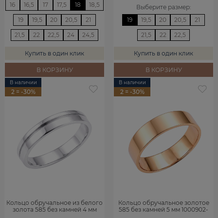
16
16,5
17
17,5
18
18,5
Выберите размер
:
19
19,5
20
20,5
21
19
19,5
20
20,5
21
21,5
22
22,5
24
24,5
21,5
22
22,5
Купить в один клик
Купить в один клик
В КОРЗИНУ
В КОРЗИНУ
В наличии
В наличии
2 = -30%
2 = -30%
Кольцо обручальное из белого
Кольцо обручальное золотое
золота 585 без камней 4 мм
585 без камней 5 мм 1000902-
1000020-00242
00240