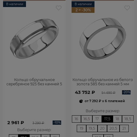
В наличии
В наличии
2 = -30%
Кольцо обручальное
Кольцо обручальное из белого
серебряное 925 без камней 5
золота 585 без камней 5 мм
мм 1000009-00245
1000902-00242
43 752 ₽
-20%
54 690 ₽
от
7 292 ₽
x 6 платежей
Выберите размер
:
16
16,5
17
17,5
18
18,5
2 961 ₽
-10%
3 290 ₽
19
19,5
20
20,5
21
Выберите размер
: