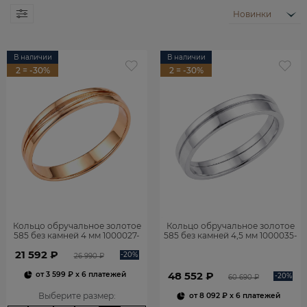
Новинки
В наличии
В наличии
2 = -30%
2 = -30%
Кольцо обручальное золотое
Кольцо обручальное золотое
585 без камней 4 мм 1000027-
585 без камней 4,5 мм 1000035-
00240
00242
21 592 ₽
-20%
26 990 ₽
48 552 ₽
от
3 599 ₽
x 6 платежей
-20%
60 690 ₽
Выберите размер
:
от
8 092 ₽
x 6 платежей