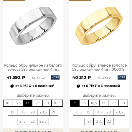
Кольцо обручальное из белого
Кольцо обручальное золотое
золота 585 без камней 4 мм
585 без камней 4 мм 1000019-
1000019-00242
00241
41 592 ₽
40 312 ₽
-20%
-20%
51 990 ₽
50 390 ₽
от
6 932 ₽
x 6 платежей
от
6 719 ₽
x 6 платежей
Выберите размер
:
Выберите размер
:
16
16,5
17
17,5
18
18,5
15
16
16,5
17
17,5
18
19
19,5
20
20,5
21
18,5
19
19,5
20
20,5
21,5
22
22,5
21
21,5
22