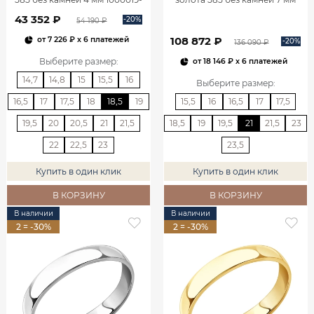
00240
1001019-00242
43 352 ₽
-20%
54 190 ₽
108 872 ₽
от
7 226 ₽
x 6 платежей
-20%
136 090 ₽
Выберите размер
:
от
18 146 ₽
x 6 платежей
14,7
14,8
15
15,5
16
Выберите размер
:
16,5
17
17,5
18
18,5
19
15,5
16
16,5
17
17,5
19,5
20
20,5
21
21,5
18,5
19
19,5
21
21,5
23
22
22,5
23
23,5
Купить в один клик
Купить в один клик
В КОРЗИНУ
В КОРЗИНУ
В наличии
В наличии
2 = -30%
2 = -30%