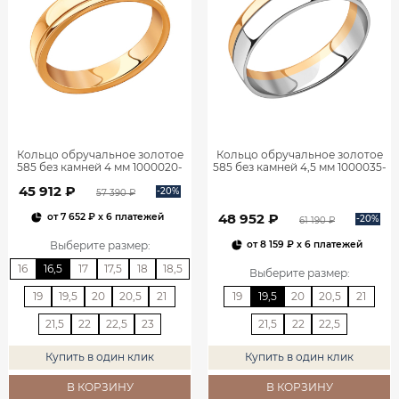
Кольцо обручальное золотое
Кольцо обручальное золотое
585 без камней 4 мм 1000020-
585 без камней 4,5 мм 1000035-
00240
00246
45 912 ₽
-20%
57 390 ₽
48 952 ₽
от
7 652 ₽
x 6 платежей
-20%
61 190 ₽
Выберите размер
:
от
8 159 ₽
x 6 платежей
16
16,5
17
17,5
18
18,5
Выберите размер
:
19
19,5
20
20,5
21
19
19,5
20
20,5
21
21,5
22
22,5
23
21,5
22
22,5
Купить в один клик
Купить в один клик
В КОРЗИНУ
В КОРЗИНУ