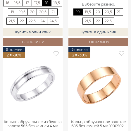
16
16,5
17
17,5
18
18,5
Выберите размер
:
19
19,5
20
20,5
21
19
19,5
20
20,5
21
21,5
22
22,5
24
24,5
21,5
22
22,5
Купить в один клик
Купить в один клик
В КОРЗИНУ
В КОРЗИНУ
В наличии
В наличии
2 = -30%
2 = -30%
Кольцо обручальное из белого
Кольцо обручальное золотое
золота 585 без камней 4 мм
585 без камней 5 мм 1000902-
1000020-00242
00240