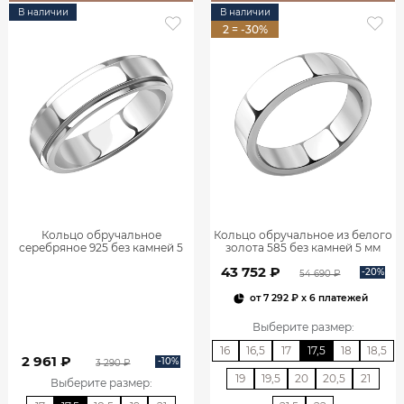
В наличии
В наличии
2 = -30%
Кольцо обручальное
Кольцо обручальное из белого
серебряное 925 без камней 5
золота 585 без камней 5 мм
мм 1000009-00245
1000902-00242
43 752 ₽
-20%
54 690 ₽
от
7 292 ₽
x 6 платежей
Выберите размер
:
16
16,5
17
17,5
18
18,5
2 961 ₽
-10%
3 290 ₽
19
19,5
20
20,5
21
Выберите размер
: