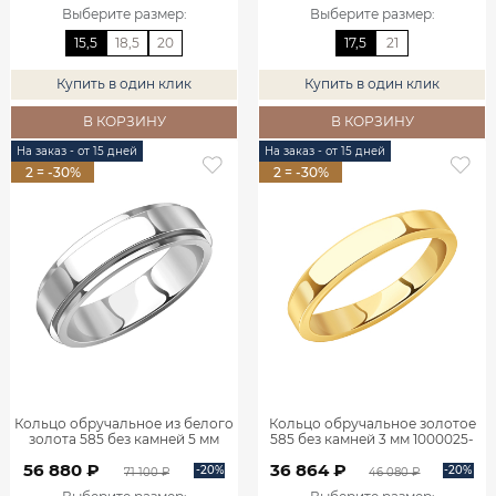
Выберите размер
:
Выберите размер
:
15,5
18,5
20
17,5
21
Купить в один клик
Купить в один клик
В КОРЗИНУ
В КОРЗИНУ
На заказ - от 15 дней
На заказ - от 15 дней
2 = -30%
2 = -30%
Кольцо обручальное из белого
Кольцо обручальное золотое
золота 585 без камней 5 мм
585 без камней 3 мм 1000025-
1000009-00242
00241
56 880 ₽
36 864 ₽
-20%
-20%
71 100 ₽
46 080 ₽