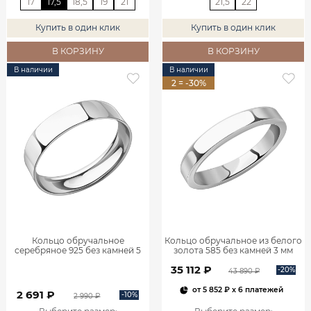
17
17,5
18,5
19
21
21,5
22
Купить в один клик
Купить в один клик
В КОРЗИНУ
В КОРЗИНУ
В наличии
В наличии
2 = -30%
Кольцо обручальное
Кольцо обручальное из белого
серебряное 925 без камней 5
золота 585 без камней 3 мм
мм 1000011-00245
1000025-00242
35 112 ₽
-20%
43 890 ₽
от
5 852 ₽
x 6 платежей
2 691 ₽
-10%
2 990 ₽