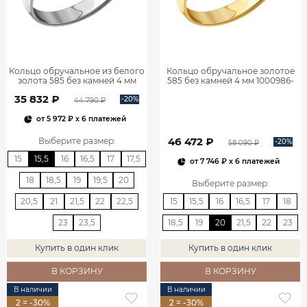
Кольцо обручальное из белого
Кольцо обручальное золотое
золота 585 без камней 4 мм
585 без камней 4 мм 1000986-
1000986-00242
00241
35 832 ₽
-20%
44 790 ₽
от
5 972 ₽
x 6 платежей
46 472 ₽
Выберите размер
:
-20%
58 090 ₽
15
15,5
16
16,5
17
17,5
от
7 746 ₽
x 6 платежей
18
18,5
19
19,5
20
Выберите размер
:
20,5
21
21,5
22
22,5
15
15,5
16
16,5
17
18
23
23,5
18,5
19
20
21,5
22
23
Купить в один клик
Купить в один клик
В КОРЗИНУ
В КОРЗИНУ
В наличии
В наличии
2 = -30%
2 = -30%