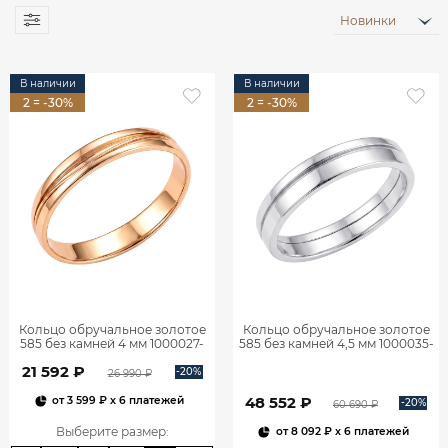
Новинки
В наличии
В наличии
2 = -30%
2 = -30%
Кольцо обручальное золотое
Кольцо обручальное золотое
585 без камней 4 мм 1000027-
585 без камней 4,5 мм 1000035-
00240
00242
21 592 ₽
-20%
26 990 ₽
48 552 ₽
от
3 599 ₽
x 6 платежей
-20%
60 690 ₽
Выберите размер
:
от
8 092 ₽
x 6 платежей