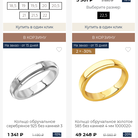
5 890 ₽
18,5
19
19,5
20
20,5
Выберите размер
:
21
21,5
22
22,5
Купить в один клик
Купить в один клик
В КОРЗИНУ
В КОРЗИНУ
На заказ - от 15 дней
На заказ - от 15 дней
2 = -30%
Кольцо обручальное
Кольцо обручальное золотое
серебряное 925 без камней 3
585 без камней 4 мм 1000020-
мм 1000010-00245
00241
1 341 ₽
49 248 ₽
-10%
-20%
1 490 ₽
61 560 ₽