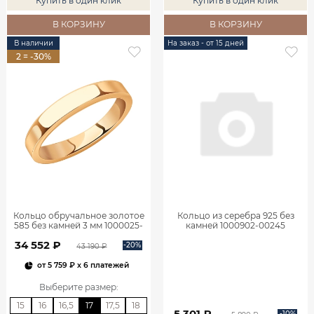
Купить в один клик
Купить в один клик
В КОРЗИНУ
В КОРЗИНУ
В наличии
На заказ - от 15 дней
2 = -30%
Кольцо обручальное золотое
Кольцо из серебра 925 без
585 без камней 3 мм 1000025-
камней 1000902-00245
00240
34 552 ₽
-20%
43 190 ₽
от
5 759 ₽
x 6 платежей
Выберите размер
:
15
16
16,5
17
17,5
18
5 301 ₽
-10%