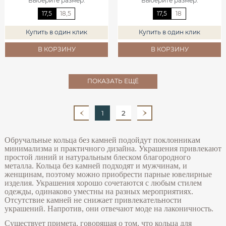
Выберите размер
:
Выберите размер
:
17,5
18,5
17,5
18
Купить в один клик
Купить в один клик
В КОРЗИНУ
В КОРЗИНУ
ПОКАЗАТЬ ЕЩЁ
1
2
Обручальные кольца без камней подойдут поклонникам
минимализма и практичного дизайна. Украшения привлекают
простой линий и натуральным блеском благородного
металла. Кольца без камней подходят и мужчинам, и
женщинам, поэтому можно приобрести парные ювелирные
изделия. Украшения хорошо сочетаются с любым стилем
одежды, одинаково уместны на разных мероприятиях.
Отсутствие камней не снижает привлекательности
украшений. Напротив, они отвечают моде на лаконичность.
Существует примета, говорящая о том, что кольца для