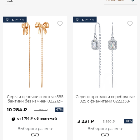
В наличии
В наличии
Серьги цепочки золотые 585
Серьги протяжки серебряные
бантики без камней 0222121-
925 с фианитами 0222358-
00240
00775
10 284 ₽
-17%
12 390 ₽
от
1 714 ₽
x 6 платежей
3 231 ₽
-10%
3 590 ₽
Выберите размер
:
Выберите размер
: