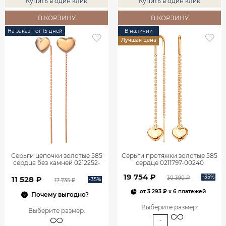
Купить в один клик
Купить в один клик
В КОРЗИНУ
В КОРЗИНУ
На заказ - от 15 дней
В наличии
Лучшая цена
Серьги цепочки золотые 585
Серьги протяжки золотые 585
сердца без камней 0212252-
сердце 0211797-00240
00240 Золото Красное золото
19 754 ₽
-35%
30 390 ₽
11 528 ₽
-35%
17 735 ₽
от
3 293 ₽
x 6 платежей
Почему выгодно?
Выберите размер
:
Выберите размер
:
-