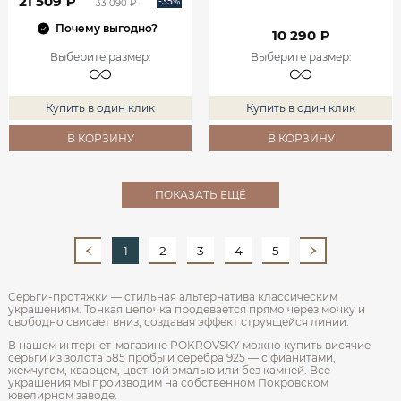
21 509 ₽
-35%
33 090 ₽
Почему выгодно?
10 290 ₽
Выберите размер
:
Выберите размер
:
Купить в один клик
Купить в один клик
В КОРЗИНУ
В КОРЗИНУ
ПОКАЗАТЬ ЕЩЁ
1
2
3
4
5
Серьги-протяжки — стильная альтернатива классическим
украшениям. Тонкая цепочка продевается прямо через мочку и
свободно свисает вниз, создавая эффект струящейся линии.
В нашем интернет-магазине POKROVSKY можно купить висячие
серьги из золота 585 пробы и серебра 925 — с фианитами,
жемчугом, кварцем, цветной эмалью или без камней. Все
украшения мы производим на собственном Покровском
ювелирном заводе.