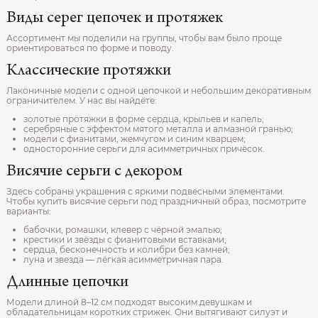
Виды серег цепочек и протяжек
Ассортимент мы поделили на группы, чтобы вам было проще
ориентироваться по форме и поводу.
Классические протяжки
Лаконичные модели с одной цепочкой и небольшим декоративным
ограничителем. У нас вы найдёте:
золотые протяжки в форме сердца, крыльев и капель;
серебряные с эффектом мятого металла и алмазной гранью;
модели с фианитами, жемчугом и синим кварцем;
односторонние серьги для асимметричных причёсок.
Висячие серьги с декором
Здесь собраны украшения с яркими подвесными элементами.
Чтобы купить висячие серьги под праздничный образ, посмотрите
варианты:
бабочки, ромашки, клевер с чёрной эмалью;
крестики и звёзды с фианитовыми вставками;
сердца, бесконечность и колибри без камней;
луна и звезда — лёгкая асимметричная пара.
Длинные цепочки
Модели длиной 8–12 см подходят высоким девушкам и
обладательницам коротких стрижек. Они вытягивают силуэт и