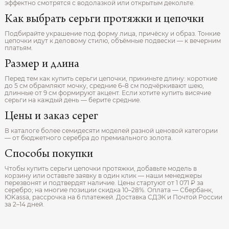
эффектно смотрятся с водолазкой или открытым декольте.
Как выбрать серьги протяжки и цепочки
Подбирайте украшение под форму лица, причёску и образ. Тонкие
цепочки идут к деловому стилю, объёмные подвески — к вечерним
платьям.
Размер и длина
Перед тем как купить серьги цепочки, прикиньте длину: короткие
до 5 см обрамляют мочку, средние 6–8 см подчёркивают шею,
длинные от 9 см формируют акцент. Если хотите купить висячие
серьги на каждый день — берите средние.
Цены и заказ серег
В каталоге более семидесяти моделей разной ценовой категории
— от бюджетного серебра до премиального золота.
Способы покупки
Чтобы купить серьги цепочки протяжки, добавьте модель в
корзину или оставьте заявку в один клик — наши менеджеры
перезвонят и подтвердят наличие. Цены стартуют от 1 071 ₽ за
серебро; на многие позиции скидка 10–28%. Оплата — Сбербанк,
ЮKassa, рассрочка на 6 платежей. Доставка СДЭК и Почтой России
за 2–14 дней.