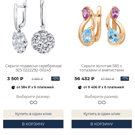
Серьги подвески серебряные
Серьги золотые 585 с
925 0222292-00245
топазами и аметистами
2101828М00900
3 501 ₽
56 432 ₽
-10%
-17%
3 890 ₽
67 990 ₽
от
584 ₽
x 6 платежей
от
9 406 ₽
x 6 платежей
Выберите размер
:
Выберите размер
:
Купить в один клик
Купить в один клик
В КОРЗИНУ
В КОРЗИНУ