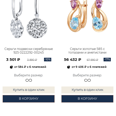
Серьги подвески серебряные
Серьги золотые 585 с
925 0222292-00245
топазами и аметистами
2101828М00900
3 501 ₽
56 432 ₽
-10%
-17%
3 890 ₽
67 990 ₽
от
584 ₽
x 6 платежей
от
9 406 ₽
x 6 платежей
Выберите размер
:
Выберите размер
:
Купить в один клик
Купить в один клик
В КОРЗИНУ
В КОРЗИНУ