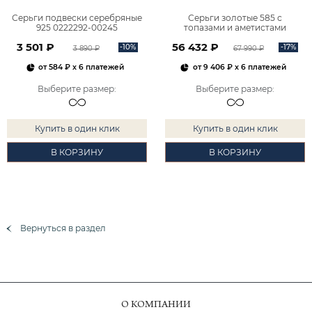
Серьги подвески серебряные
Серьги золотые 585 с
925 0222292-00245
топазами и аметистами
2101828М00900
3 501 ₽
56 432 ₽
-10%
-17%
3 890 ₽
67 990 ₽
от
584 ₽
x 6 платежей
от
9 406 ₽
x 6 платежей
Выберите размер
:
Выберите размер
:
Купить в один клик
Купить в один клик
В КОРЗИНУ
В КОРЗИНУ
Вернуться в раздел
О КОМПАНИИ