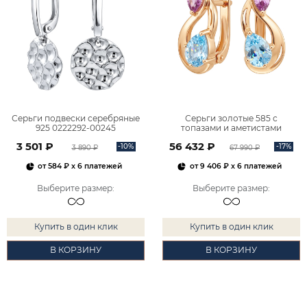
Серьги подвески серебряные
Серьги золотые 585 с
925 0222292-00245
топазами и аметистами
2101828М00900
3 501 ₽
56 432 ₽
-10%
-17%
3 890 ₽
67 990 ₽
от
584 ₽
x 6 платежей
от
9 406 ₽
x 6 платежей
Выберите размер
:
Выберите размер
:
Купить в один клик
Купить в один клик
В КОРЗИНУ
В КОРЗИНУ