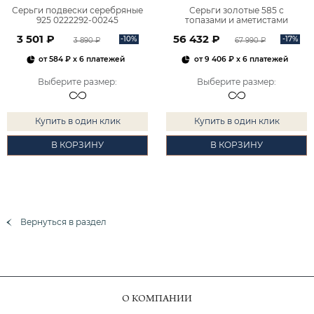
Серьги подвески серебряные
Серьги золотые 585 с
925 0222292-00245
топазами и аметистами
2101828М00900
3 501 ₽
56 432 ₽
-10%
-17%
3 890 ₽
67 990 ₽
от
584 ₽
x 6 платежей
от
9 406 ₽
x 6 платежей
Выберите размер
:
Выберите размер
:
Купить в один клик
Купить в один клик
В КОРЗИНУ
В КОРЗИНУ
Вернуться в раздел
О КОМПАНИИ