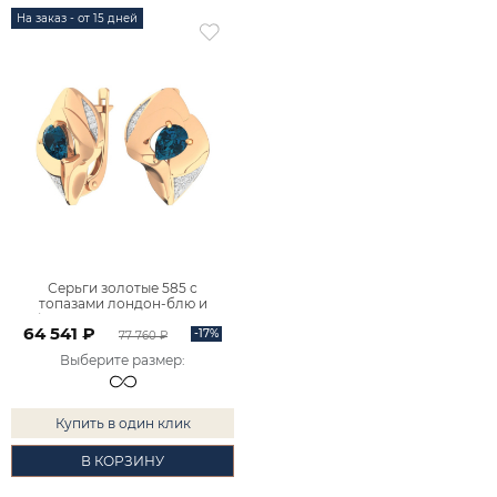
На заказ - от 15 дней
Серьги золотые 585 с
топазами лондон-блю и
фианитами 2101472-00740
64 541 ₽
-17%
77 760 ₽
Выберите размер
:
Купить в один клик
В КОРЗИНУ