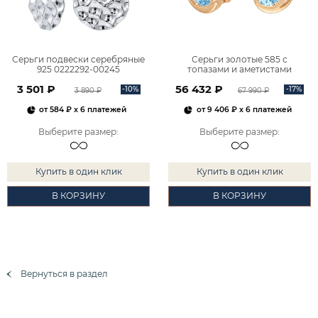
Серьги подвески серебряные
Серьги золотые 585 с
925 0222292-00245
топазами и аметистами
2101828М00900
3 501 ₽
56 432 ₽
-10%
-17%
3 890 ₽
67 990 ₽
от
584 ₽
x 6 платежей
от
9 406 ₽
x 6 платежей
Выберите размер
:
Выберите размер
:
Купить в один клик
Купить в один клик
В КОРЗИНУ
В КОРЗИНУ
Вернуться в раздел