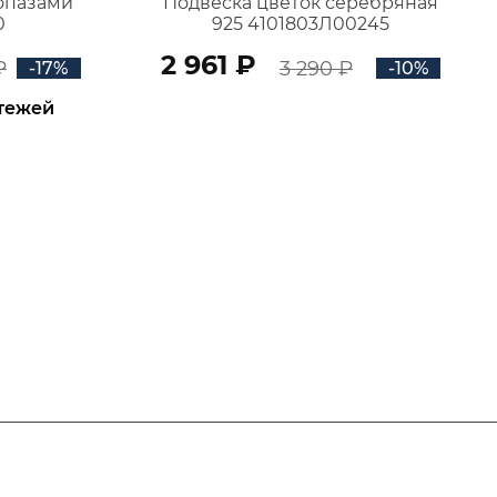
топазами
Подвеска цветок серебряная
0
925 4101803Л00245
2 961 ₽
₽
3 290 ₽
-17%
-10%
атежей
В КОРЗИНУ