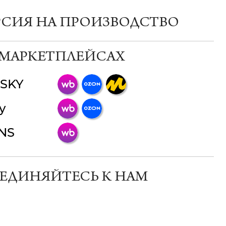
РСИЯ НА ПРОИЗВОДСТВО
 МАРКЕТПЛЕЙСАХ
SKY
ChatApp
y
online
INS
Мессенджеры
Свяжитесь с нами через любой удобный
мессенджер!
ЕДИНЯЙТЕСЬ К НАМ
Телеграм
Макс
ВКонтакте