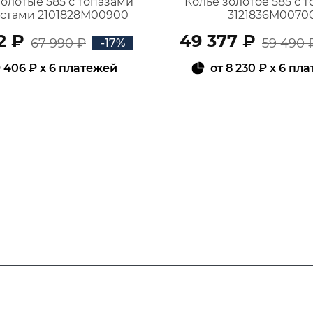
золотые 585 с топазами
Колье золотое 585 с 
истами 2101828М00900
3121836М0070
2 ₽
49 377 ₽
67 990 ₽
59 490 
-17%
 406 ₽
x 6 платежей
от
8 230 ₽
x 6 пл
В КОРЗИНУ
В КОРЗИНУ