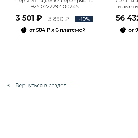
Серьги подвески серебряные
Серьги 
925 0222292-00245
и амет
3 501 ₽
56 43
3 890 ₽
-10%
от
584 ₽
x 6 платежей
от
9
В КОРЗИНУ
Вернуться в раздел