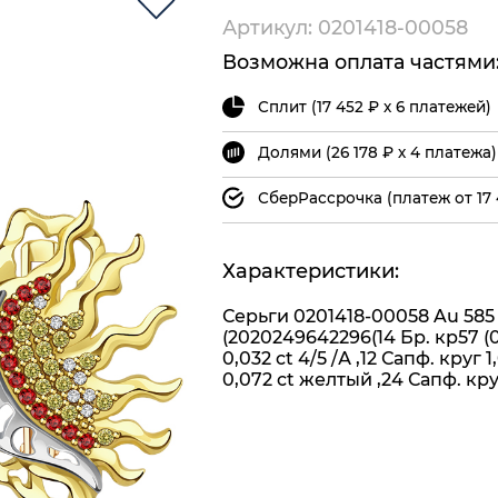
Артикул: 0201418-00058
Возможна оплата частями
Сплит (17 452 ₽ х 6 платежей)
Долями (26 178 ₽ х 4 платежа)
СберРассрочка (платеж от 17 
Характеристики:
Серьги 0201418-00058 Au 585
(2020249642296(14 Бр. кр57 (0
0,032 ct 4/5 /А ,12 Сапф. круг 1
0,072 ct желтый ,24 Сапф. кру