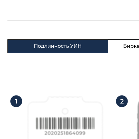
Подлинность УИН
Бирка