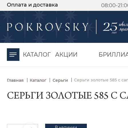
Оплата и доставка
08:00-21:
-30%
от 15 дней с
момента оплаты
КАТАЛОГ
АКЦИИ
БРИЛЛИ
|
|
|
Серьги золотые 585 с с
Главная
Каталог
Серьги
СЕРЬГИ ЗОЛОТЫЕ 585 С 
В наличии