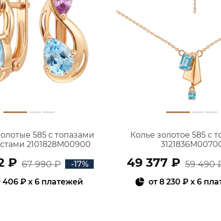
золотые 585 с топазами
Колье золотое 585 с 
истами 2101828М00900
3121836М0070
2 ₽
49 377 ₽
67 990 ₽
59 490 
-17%
 406 ₽
x 6 платежей
от
8 230 ₽
x 6 пл
В КОРЗИНУ
В КОРЗИНУ