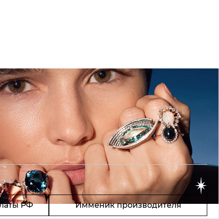
латы РФ
Имменик производителя