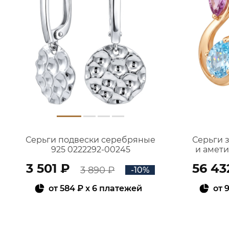
Серьги подвески серебряные
Серьги 
925 0222292-00245
и амет
3 501 ₽
56 43
3 890 ₽
-10%
от
584 ₽
x 6 платежей
от
9
В КОРЗИНУ