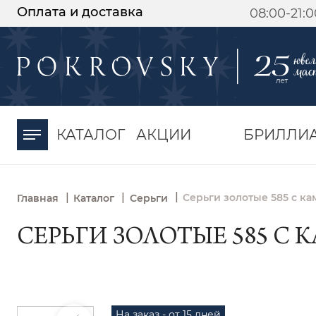
Оплата и доставка
08:00-21:
-30%
от 15 дней с
момента оплаты
КАТАЛОГ
АКЦИИ
БРИЛЛИ
|
|
|
Серьги золотые 585 с к
Главная
Каталог
Серьги
СЕРЬГИ ЗОЛОТЫЕ 585 С 
На заказ - от 15 дней