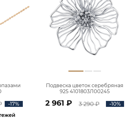
топазами
Подвеска цветок серебряная
0
925 4101803Л00245
2 961 ₽
₽
3 290 ₽
-17%
-10%
атежей
В КОРЗИНУ