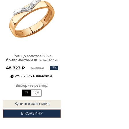
Кольцо золотое 585 с
бриллиантами 1101284-02736
48 723 ₽
-7%
52 390 ₽
от
8 121 ₽
x 6 платежей
Выберите размер
:
17
17,5
Купить в один клик
В КОРЗИНУ