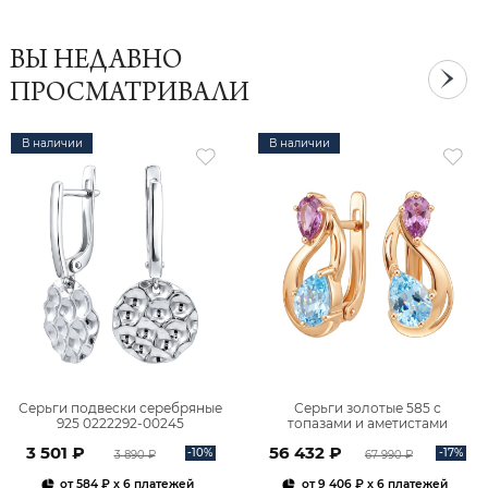
ВЫ НЕДАВНО
ПРОСМАТРИВАЛИ
В наличии
В наличии
Серьги подвески серебряные
Серьги золотые 585 с
925 0222292-00245
топазами и аметистами
2101828М00900
3 501 ₽
56 432 ₽
-10%
-17%
3 890 ₽
67 990 ₽
от
584 ₽
x 6 платежей
от
9 406 ₽
x 6 платежей