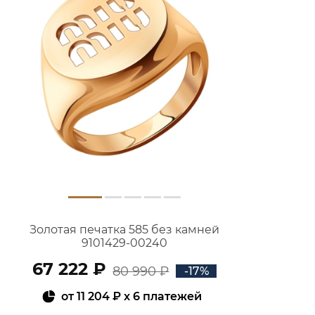
Золотая печатка 585 без камней
9101429-00240
67 222 ₽
80 990 ₽
-17%
от
11 204 ₽
x 6 платежей