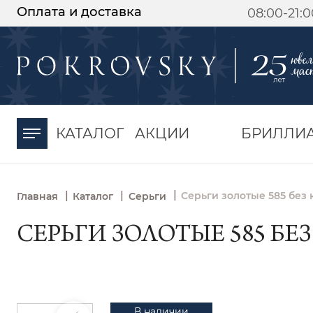
Оплата и доставка
08:00-21:
-30%
от 15 дней с
момента оплаты
КАТАЛОГ
АКЦИИ
БРИЛЛИ
|
|
|
Серьги золотые 585 без 
Главная
Каталог
Серьги
СЕРЬГИ ЗОЛОТЫЕ 585 БЕЗ
В наличии