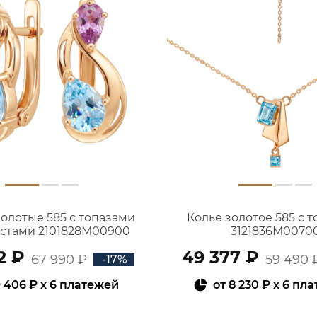
золотые 585 с топазами
Колье золотое 585 с 
истами 2101828М00900
3121836М0070
2 ₽
49 377 ₽
67 990 ₽
59 490 
-17%
 406 ₽
x 6 платежей
от
8 230 ₽
x 6 пл