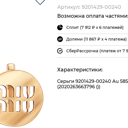
Артикул: 9201429-00240
Возможна оплата частями
Сплит (7 912 ₽ х 6 платежей)
Долями (11 867 ₽ х 4 платежа)
СберРассрочка (платеж от 7 9
Характеристики:
Серьги 9201429-00240 Au 585
(2020263663796 ())