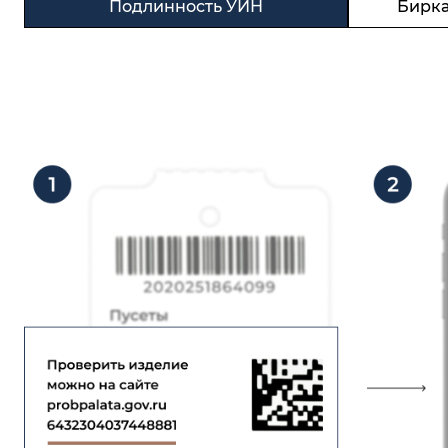
Подлинность УИН
Бирка