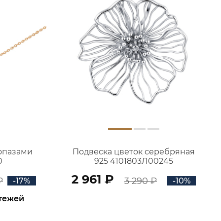
топазами
Подвеска цветок серебряная
0
925 4101803Л00245
2 961 ₽
₽
3 290 ₽
-17%
-10%
атежей
В КОРЗИНУ