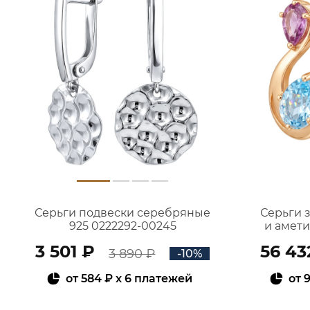
Серьги подвески серебряные
Серьги 
925 0222292-00245
и амет
3 501 ₽
56 43
3 890 ₽
-10%
от
584 ₽
x 6 платежей
от
9