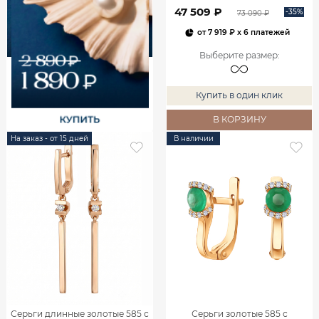
00240
47 509 ₽
-35%
73 090 ₽
от
7 919 ₽
x 6 платежей
Выберите размер
:
Купить в один клик
В КОРЗИНУ
На заказ - от 15 дней
В наличии
Серьги длинные золотые 585 с
Серьги золотые 585 с