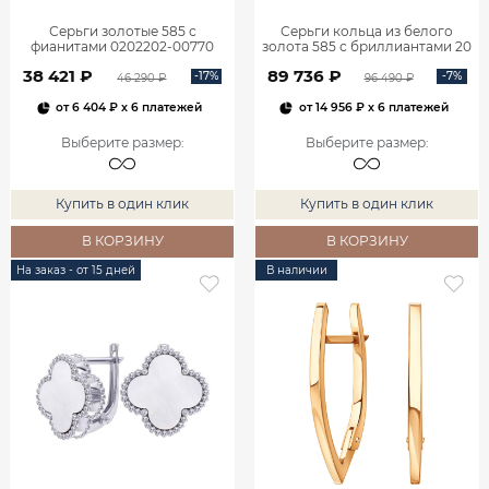
Серьги золотые 585 с
Серьги кольца из белого
фианитами 0202202-00770
золота 585 с бриллиантами 20
мм 0201657-02732
38 421 ₽
89 736 ₽
-17%
-7%
46 290 ₽
96 490 ₽
от
6 404 ₽
x 6 платежей
от
14 956 ₽
x 6 платежей
Выберите размер
:
Выберите размер
:
Купить в один клик
Купить в один клик
В КОРЗИНУ
В КОРЗИНУ
На заказ - от 15 дней
В наличии