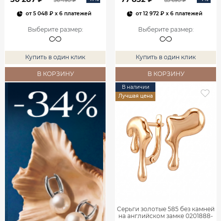
36 490 ₽
83 690 ₽
от
5 048 ₽
x 6 платежей
от
12 972 ₽
x 6 платежей
Выберите размер
:
Выберите размер
:
Купить в один клик
Купить в один клик
В КОРЗИНУ
В КОРЗИНУ
В наличии
Лучшая цена
Серьги золотые 585 без камней
на английском замке 0201888-