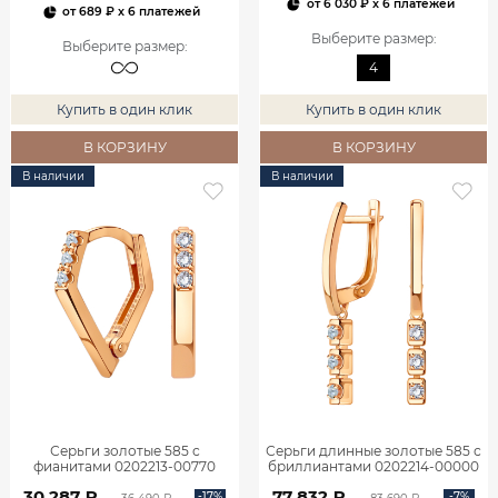
от
6 030 ₽
x 6 платежей
от
689 ₽
x 6 платежей
Выберите размер
:
Выберите размер
:
4
Купить в один клик
Купить в один клик
В КОРЗИНУ
В КОРЗИНУ
В наличии
В наличии
Серьги золотые 585 с
Серьги длинные золотые 585 с
фианитами 0202213-00770
бриллиантами 0202214-00000
30 287 ₽
77 832 ₽
-17%
-7%