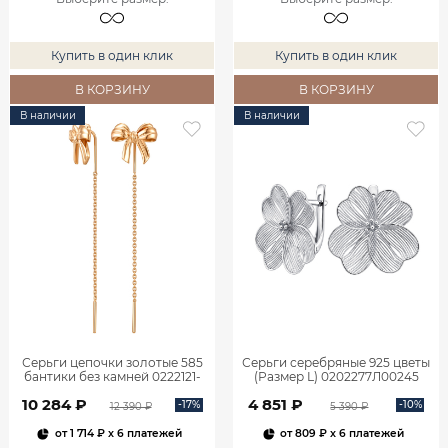
Купить в один клик
Купить в один клик
В КОРЗИНУ
В КОРЗИНУ
В наличии
В наличии
Серьги цепочки золотые 585
Серьги серебряные 925 цветы
бантики без камней 0222121-
(Размер L) 0202277Л00245
00240
10 284 ₽
4 851 ₽
-17%
-10%
12 390 ₽
5 390 ₽
от
1 714 ₽
x 6 платежей
от
809 ₽
x 6 платежей