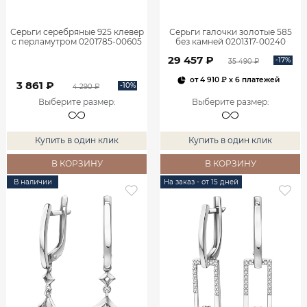
Серьги серебряные 925 клевер
Серьги галочки золотые 585
с перламутром 0201785-00605
без камней 0201317-00240
29 457 ₽
-17%
35 490 ₽
от
4 910 ₽
x 6 платежей
3 861 ₽
-10%
4 290 ₽
Выберите размер
:
Выберите размер
:
Купить в один клик
Купить в один клик
В КОРЗИНУ
В КОРЗИНУ
В наличии
На заказ - от 15 дней