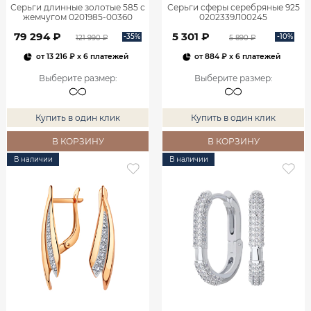
Серьги длинные золотые 585 с
Серьги сферы серебряные 925
жемчугом 0201985-00360
0202339Л00245
79 294 ₽
5 301 ₽
-35%
-10%
121 990 ₽
5 890 ₽
от
13 216 ₽
x 6 платежей
от
884 ₽
x 6 платежей
Выберите размер
:
Выберите размер
:
Купить в один клик
Купить в один клик
В КОРЗИНУ
В КОРЗИНУ
В наличии
В наличии