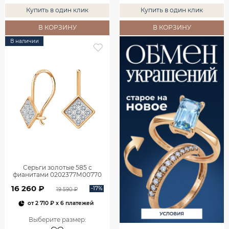
Купить в один клик
Купить в один клик
В КОРЗИНУ
В КОРЗИНУ
В наличии
Серьги золотые 585 с
фианитами 0202377М00770
16 260 ₽
-17%
19 590 ₽
от
2 710 ₽
x 6 платежей
Выберите размер
: