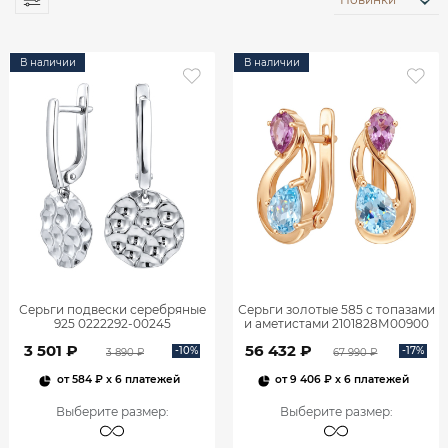
В наличии
В наличии
Серьги подвески серебряные
Серьги золотые 585 с топазами
925 0222292-00245
и аметистами 2101828М00900
3 501 ₽
56 432 ₽
-10%
-17%
3 890 ₽
67 990 ₽
от
584 ₽
x 6 платежей
от
9 406 ₽
x 6 платежей
Выберите размер
:
Выберите размер
: