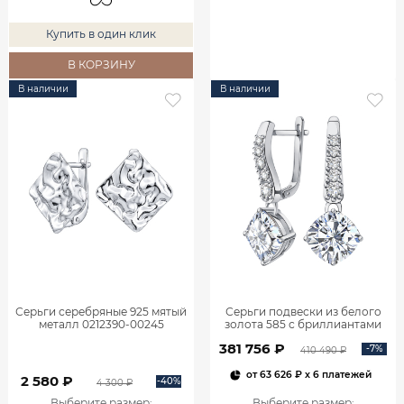
Купить в один клик
В КОРЗИНУ
В наличии
В наличии
Серьги серебряные 925 мятый
Серьги подвески из белого
металл 0212390-00245
золота 585 с бриллиантами
2,06 карата 2101800М06442
381 756 ₽
-7%
410 490 ₽
от
63 626 ₽
x 6 платежей
2 580 ₽
-40%
4 300 ₽
Выберите размер
:
Выберите размер
: