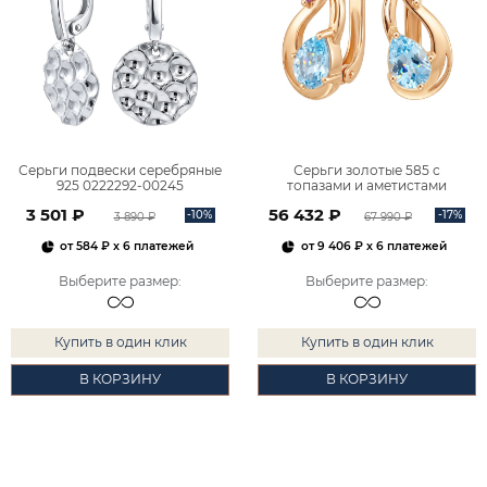
Серьги подвески серебряные
Серьги золотые 585 с
925 0222292-00245
топазами и аметистами
2101828М00900
3 501 ₽
56 432 ₽
-10%
-17%
3 890 ₽
67 990 ₽
от
584 ₽
x 6 платежей
от
9 406 ₽
x 6 платежей
Выберите размер
:
Выберите размер
:
Купить в один клик
Купить в один клик
В КОРЗИНУ
В КОРЗИНУ