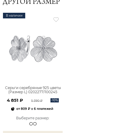
ДРУГОЙ РАЗМЕР
В наличии
Серьги серебряные 925 цветы
(Размер L) 0202277Л00245
4 851 ₽
-10%
5 390 ₽
от
809 ₽
x 6 платежей
Выберите размер
: