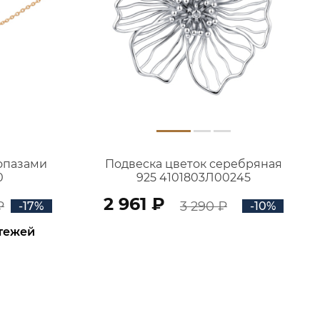
топазами
Подвеска цветок серебряная
0
925 4101803Л00245
2 961 ₽
₽
3 290 ₽
-17%
-10%
атежей
В КОРЗИНУ