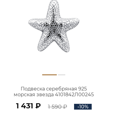
Подвеска серебряная 925
морская звезда 4101842Л00245
1 431 ₽
1 590 ₽
-10%
В КОРЗИНУ