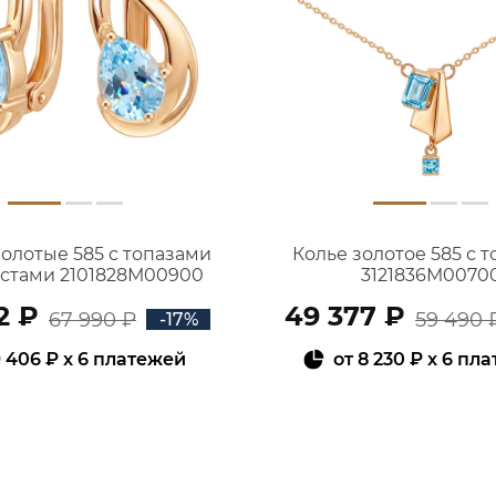
золотые 585 с топазами
Колье золотое 585 с 
истами 2101828М00900
3121836М0070
2 ₽
49 377 ₽
67 990 ₽
59 490 
-17%
 406 ₽
x 6 платежей
от
8 230 ₽
x 6 пл
В КОРЗИНУ
В КОРЗИНУ