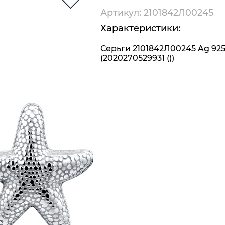
Артикул: 2101842Л00245
Характеристики:
Серьги 2101842Л00245 Ag 92
(2020270529931 ())