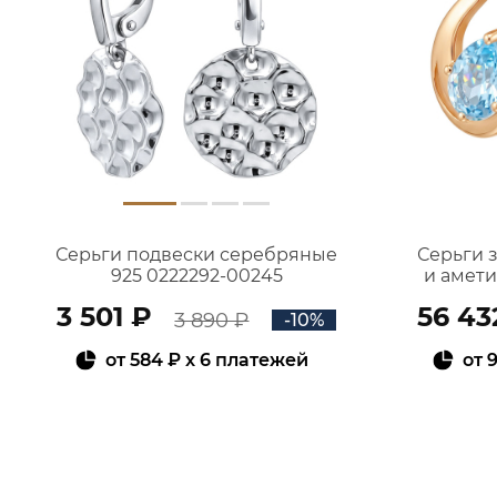
Серьги подвески серебряные
Серьги 
925 0222292-00245
и амет
3 501 ₽
56 43
3 890 ₽
-10%
от
584 ₽
x 6 платежей
от
9
В КОРЗИНУ