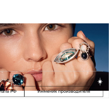
латы РФ
Имменик производителя