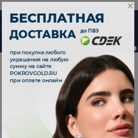
8 800 333 79 25
08:00-21:00 (МСК)
-30%
от 15 дней с
момента оплаты
0
0
|
|
Главная
Каталог
Серьги
|
Серьги пусеты серебряные 925 с фианитами 6001787-00775
СЕРЬГИ ПУСЕТЫ СЕРЕБРЯНЫЕ 925 С ФИАНИТАМИ
6001787-00775
На заказ - от 15 дней