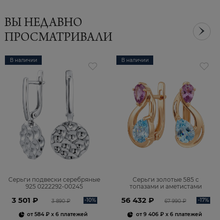
ВЫ НЕДАВНО
ПРОСМАТРИВАЛИ
В наличии
В наличии
Серьги подвески серебряные
Серьги золотые 585 с
925 0222292-00245
топазами и аметистами
2101828М00900
3 501 ₽
56 432 ₽
-10%
-17%
3 890 ₽
67 990 ₽
от
584 ₽
x 6 платежей
от
9 406 ₽
x 6 платежей