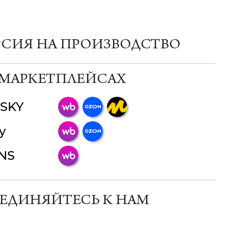
РСИЯ НА ПРОИЗВОДСТВО
 МАРКЕТПЛЕЙСАХ
SKY
ChatApp
y
online
INS
Мессенджеры
Свяжитесь с нами через любой удобный
мессенджер!
ЕДИНЯЙТЕСЬ К НАМ
Телеграм
Макс