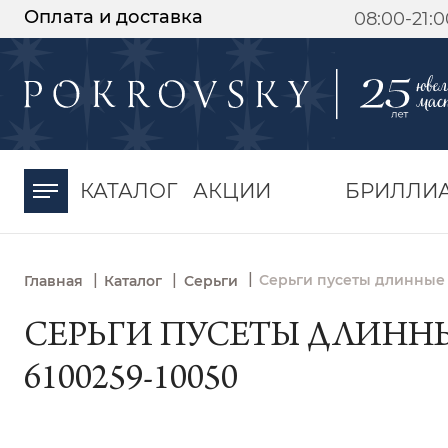
Оплата и доставка
08:00-21:
-30%
от 15 дней с
момента оплаты
КАТАЛОГ
АКЦИИ
БРИЛЛИ
|
|
|
Серьги пусеты длинные 
Главная
Каталог
Серьги
СЕРЬГИ ПУСЕТЫ ДЛИННЫ
6100259-10050