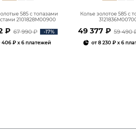
золотые 585 с топазами
Колье золотое 585 с 
истами 2101828М00900
3121836М0070
2 ₽
49 377 ₽
67 990 ₽
59 490 
-17%
 406 ₽
x 6 платежей
от
8 230 ₽
x 6 пл
В КОРЗИНУ
В КОРЗИНУ