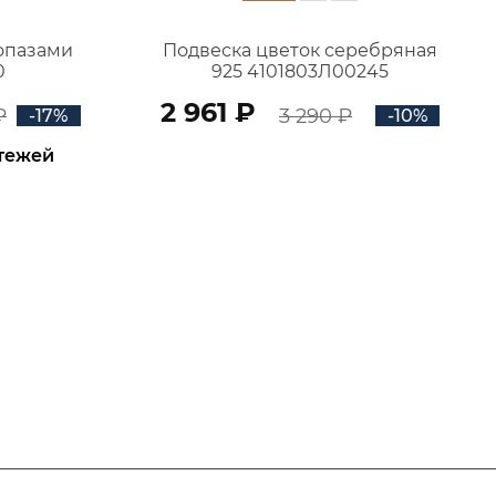
топазами
Подвеска цветок серебряная
0
925 4101803Л00245
2 961 ₽
₽
3 290 ₽
-17%
-10%
атежей
В КОРЗИНУ