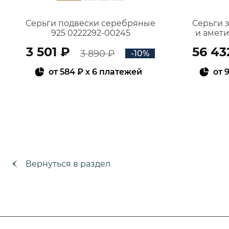
Серьги подвески серебряные
Серьги 
925 0222292-00245
и амет
3 501 ₽
56 43
3 890 ₽
-10%
от
584 ₽
x 6 платежей
от
9
В КОРЗИНУ
Вернуться в раздел