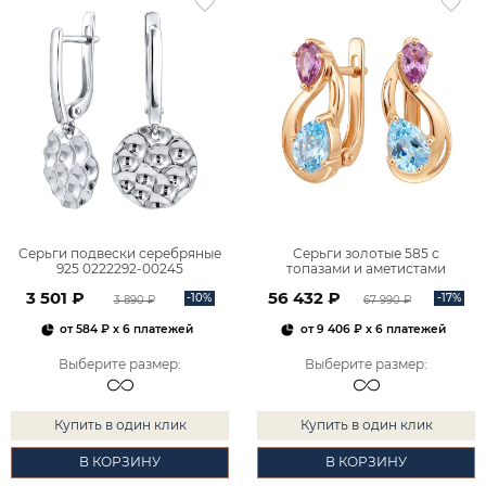
Серьги подвески серебряные
Серьги золотые 585 с
925 0222292-00245
топазами и аметистами
2101828М00900
3 501 ₽
56 432 ₽
-10%
-17%
3 890 ₽
67 990 ₽
от
584 ₽
x 6 платежей
от
9 406 ₽
x 6 платежей
Выберите размер
:
Выберите размер
:
Купить в один клик
Купить в один клик
В КОРЗИНУ
В КОРЗИНУ