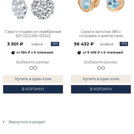
Серьги подвески серебряные
Серьги золотые 585 с
925 0222292-00245
топазами и аметистами
2101828М00900
3 501 ₽
56 432 ₽
-10%
-17%
3 890 ₽
67 990 ₽
от
584 ₽
x 6 платежей
от
9 406 ₽
x 6 платежей
Выберите размер
:
Выберите размер
:
Купить в один клик
Купить в один клик
В КОРЗИНУ
В КОРЗИНУ
Вернуться в раздел