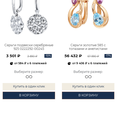
Серьги подвески серебряные
Серьги золотые 585 с
925 0222292-00245
топазами и аметистами
2101828М00900
3 501 ₽
56 432 ₽
-10%
-17%
3 890 ₽
67 990 ₽
от
584 ₽
x 6 платежей
от
9 406 ₽
x 6 платежей
Выберите размер
:
Выберите размер
:
Купить в один клик
Купить в один клик
В КОРЗИНУ
В КОРЗИНУ