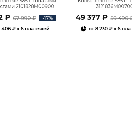
золотые 585 с топазами
Колье золотое 585 с 
истами 2101828М00900
3121836М0070
2 ₽
49 377 ₽
67 990 ₽
59 490 
-17%
 406 ₽
x 6 платежей
от
8 230 ₽
x 6 пл
В КОРЗИНУ
В КОРЗИНУ