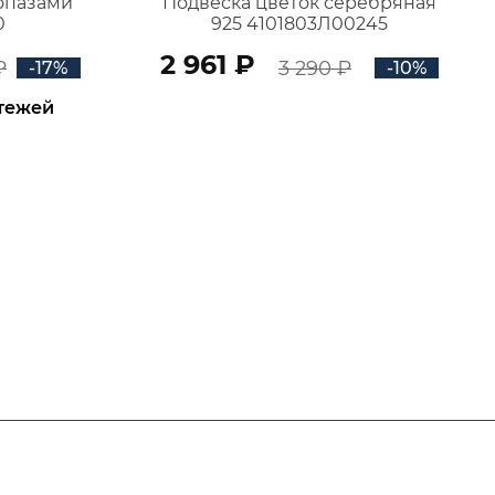
топазами
Подвеска цветок серебряная
0
925 4101803Л00245
2 961 ₽
₽
3 290 ₽
-17%
-10%
атежей
В КОРЗИНУ