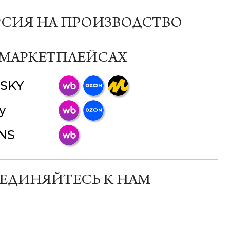
РСИЯ НА ПРОИЗВОДСТВО
 МАРКЕТПЛЕЙСАХ
SKY
ChatApp
y
online
INS
Мессенджеры
Свяжитесь с нами через любой удобный
мессенджер!
ЕДИНЯЙТЕСЬ К НАМ
Телеграм
Макс
ВКонтакте