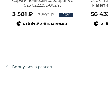
Серьги подвески серебряные
Серьги 
925 0222292-00245
и амет
3 501 ₽
56 43
3 890 ₽
-10%
от
584 ₽
x 6 платежей
от
9
В КОРЗИНУ
Вернуться в раздел