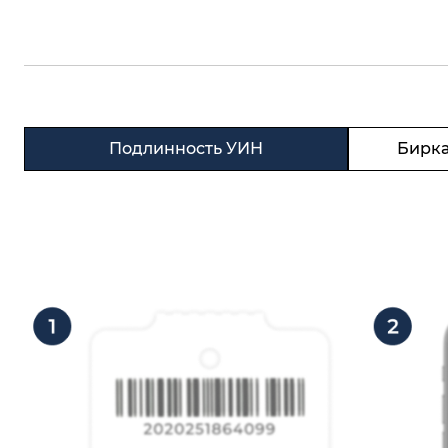
Подлинность УИН
Бирка