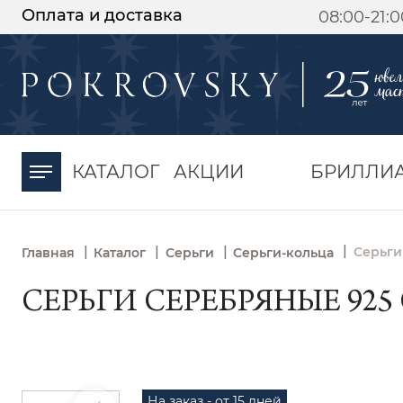
Оплата и доставка
08:00-21:
-30%
от 15 дней с
момента оплаты
КАТАЛОГ
АКЦИИ
БРИЛЛИ
|
|
|
|
Серьги
Главная
Каталог
Серьги
Серьги-кольца
СЕРЬГИ СЕРЕБРЯНЫЕ 925 
На заказ - от 15 дней