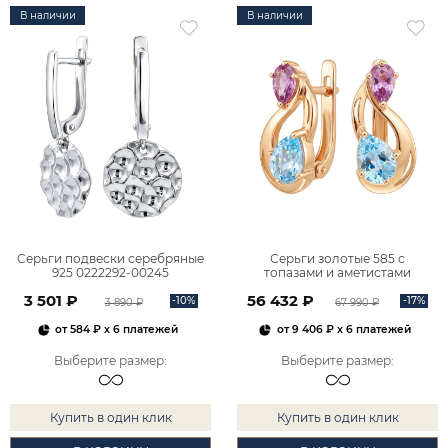
В наличии
В наличии
Серьги подвески серебряные
Серьги золотые 585 с
925 0222292-00245
топазами и аметистами
2101828М00900
3 501 ₽
56 432 ₽
-10%
-17%
3 890 ₽
67 990 ₽
от
584 ₽
x 6 платежей
от
9 406 ₽
x 6 платежей
Выберите размер
:
Выберите размер
:
Купить в один клик
Купить в один клик