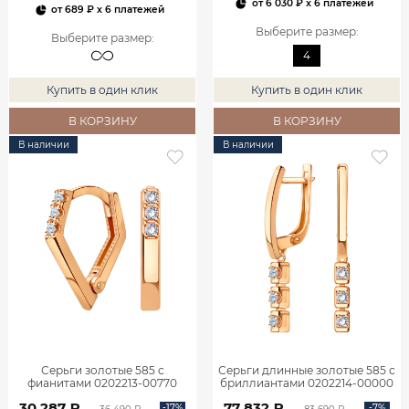
от
6 030 ₽
x 6 платежей
от
689 ₽
x 6 платежей
Выберите размер
:
Выберите размер
:
4
Купить в один клик
Купить в один клик
В КОРЗИНУ
В КОРЗИНУ
В наличии
В наличии
Серьги золотые 585 с
Серьги длинные золотые 585 с
фианитами 0202213-00770
бриллиантами 0202214-00000
30 287 ₽
77 832 ₽
-17%
-7%