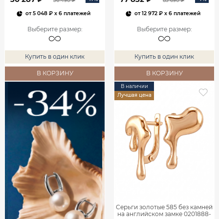
36 490 ₽
83 690 ₽
от
5 048 ₽
x 6 платежей
от
12 972 ₽
x 6 платежей
Выберите размер
:
Выберите размер
:
Купить в один клик
Купить в один клик
В КОРЗИНУ
В КОРЗИНУ
В наличии
Лучшая цена
Серьги золотые 585 без камней
на английском замке 0201888-