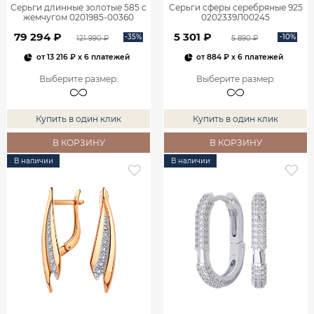
Серьги длинные золотые 585 с
Серьги сферы серебряные 925
жемчугом 0201985-00360
0202339Л00245
79 294 ₽
5 301 ₽
-35%
-10%
121 990 ₽
5 890 ₽
от
13 216 ₽
x 6 платежей
от
884 ₽
x 6 платежей
Выберите размер
:
Выберите размер
:
Купить в один клик
Купить в один клик
В КОРЗИНУ
В КОРЗИНУ
В наличии
В наличии