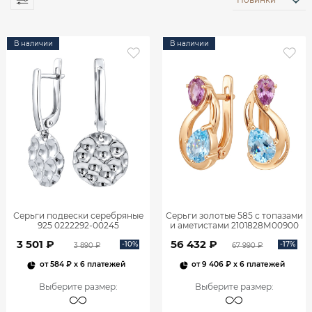
В наличии
В наличии
Серьги подвески серебряные
Серьги золотые 585 с топазами
925 0222292-00245
и аметистами 2101828М00900
3 501 ₽
56 432 ₽
-10%
-17%
3 890 ₽
67 990 ₽
от
584 ₽
x 6 платежей
от
9 406 ₽
x 6 платежей
Выберите размер
:
Выберите размер
: