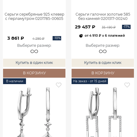
Серьги серебряные 925 клевер
Серьги галочки золотые 585
с перламутром 0201785-00605
без камней 0201317-00240
29 457 ₽
-17%
35 490 ₽
от
4 910 ₽
x 6 платежей
3 861 ₽
-10%
4 290 ₽
Выберите размер
:
Выберите размер
:
Купить в один клик
Купить в один клик
В КОРЗИНУ
В КОРЗИНУ
В наличии
На заказ - от 15 дней