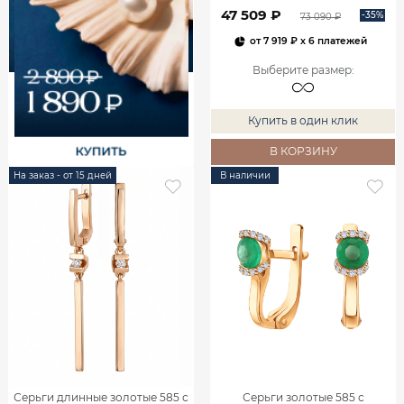
00240
47 509 ₽
-35%
73 090 ₽
от
7 919 ₽
x 6 платежей
Выберите размер
:
Купить в один клик
В КОРЗИНУ
На заказ - от 15 дней
В наличии
Серьги длинные золотые 585 с
Серьги золотые 585 с