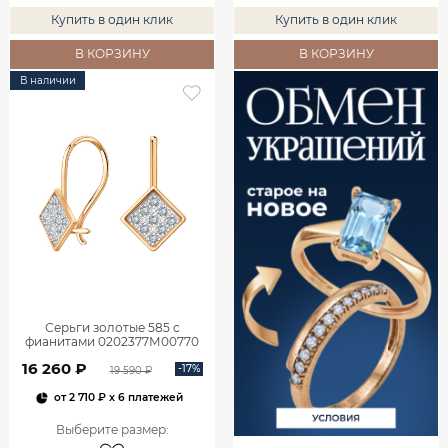
Купить в один клик
Купить в один клик
В КОРЗИНУ
В КОРЗИНУ
В наличии
Серьги золотые 585 с
фианитами 0202377М00770
16 260 ₽
-17%
19 590 ₽
от
2 710 ₽
x 6 платежей
Выберите размер
: