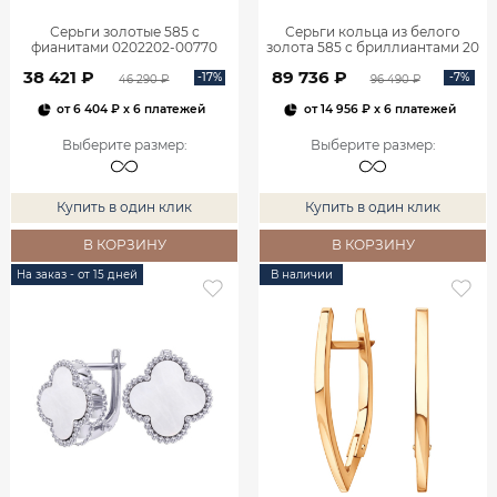
Серьги золотые 585 с
Серьги кольца из белого
фианитами 0202202-00770
золота 585 с бриллиантами 20
мм 0201657-02732
38 421 ₽
89 736 ₽
-17%
-7%
46 290 ₽
96 490 ₽
от
6 404 ₽
x 6 платежей
от
14 956 ₽
x 6 платежей
Выберите размер
:
Выберите размер
:
Купить в один клик
Купить в один клик
В КОРЗИНУ
В КОРЗИНУ
На заказ - от 15 дней
В наличии