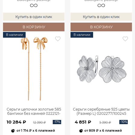
Купить в один клик
Купить в один клик
В КОРЗИНУ
В КОРЗИНУ
В наличии
В наличии
Серьги цепочки золотые 585
Серьги серебряные 925 цветы
бантики без камней 0222121-
(Размер L) 0202277Л00245
00240
10 284 ₽
4 851 ₽
-17%
-10%
12 390 ₽
5 390 ₽
от
1 714 ₽
x 6 платежей
от
809 ₽
x 6 платежей