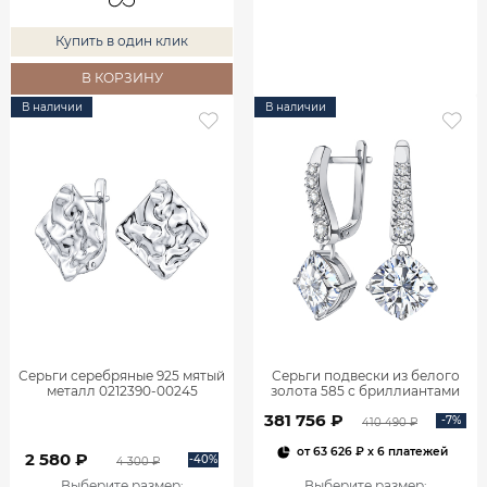
Купить в один клик
В КОРЗИНУ
В наличии
В наличии
Серьги серебряные 925 мятый
Серьги подвески из белого
металл 0212390-00245
золота 585 с бриллиантами
2,06 карата 2101800М06442
381 756 ₽
-7%
410 490 ₽
от
63 626 ₽
x 6 платежей
2 580 ₽
-40%
4 300 ₽
Выберите размер
:
Выберите размер
: