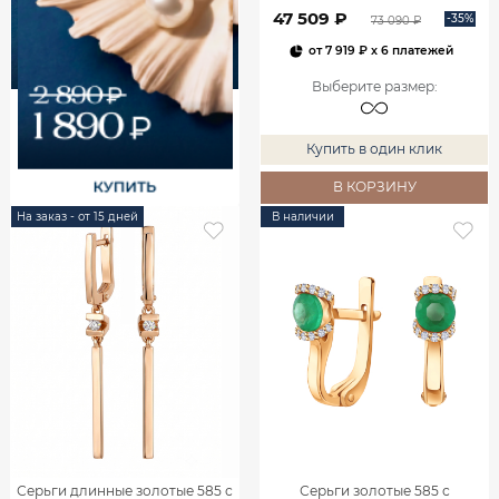
00240
47 509 ₽
-35%
73 090 ₽
от
7 919 ₽
x 6 платежей
Выберите размер
:
Купить в один клик
В КОРЗИНУ
На заказ - от 15 дней
В наличии
Серьги длинные золотые 585 с
Серьги золотые 585 с