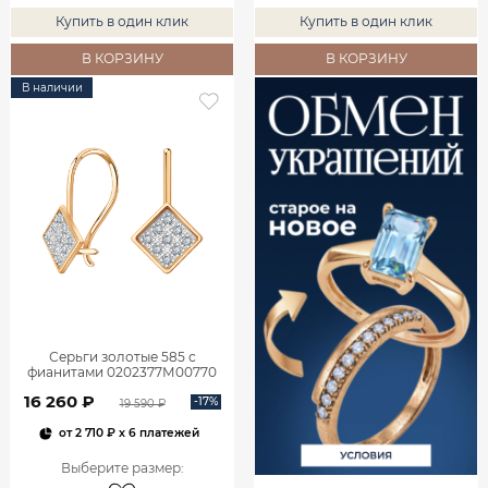
Купить в один клик
Купить в один клик
В КОРЗИНУ
В КОРЗИНУ
В наличии
Серьги золотые 585 с
фианитами 0202377М00770
16 260 ₽
-17%
19 590 ₽
от
2 710 ₽
x 6 платежей
Выберите размер
: