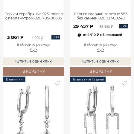
Серьги серебряные 925 клевер
Серьги галочки золотые 585
с перламутром 0201785-00605
без камней 0201317-00240
29 457 ₽
-17%
35 490 ₽
от
4 910 ₽
x 6 платежей
3 861 ₽
-10%
4 290 ₽
Выберите размер
:
Выберите размер
:
Купить в один клик
Купить в один клик
В КОРЗИНУ
В КОРЗИНУ
В наличии
На заказ - от 15 дней