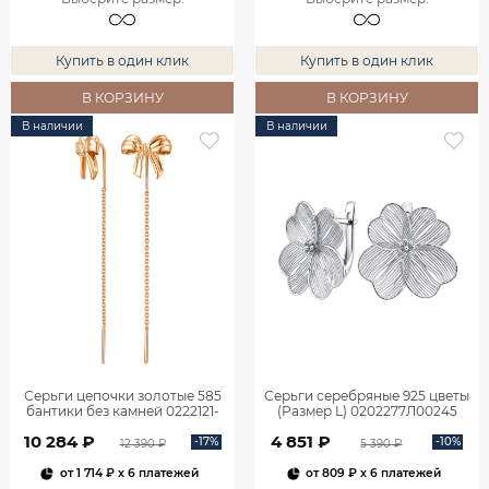
Купить в один клик
Купить в один клик
В КОРЗИНУ
В КОРЗИНУ
В наличии
В наличии
Серьги цепочки золотые 585
Серьги серебряные 925 цветы
бантики без камней 0222121-
(Размер L) 0202277Л00245
00240
10 284 ₽
4 851 ₽
-17%
-10%
12 390 ₽
5 390 ₽
от
1 714 ₽
x 6 платежей
от
809 ₽
x 6 платежей