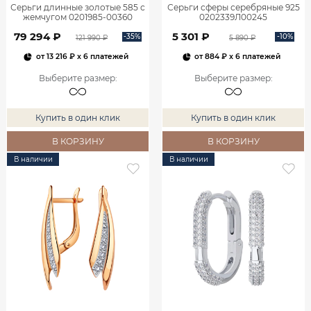
Серьги длинные золотые 585 с
Серьги сферы серебряные 925
жемчугом 0201985-00360
0202339Л00245
79 294 ₽
5 301 ₽
-35%
-10%
121 990 ₽
5 890 ₽
от
13 216 ₽
x 6 платежей
от
884 ₽
x 6 платежей
Выберите размер
:
Выберите размер
:
Купить в один клик
Купить в один клик
В КОРЗИНУ
В КОРЗИНУ
В наличии
В наличии