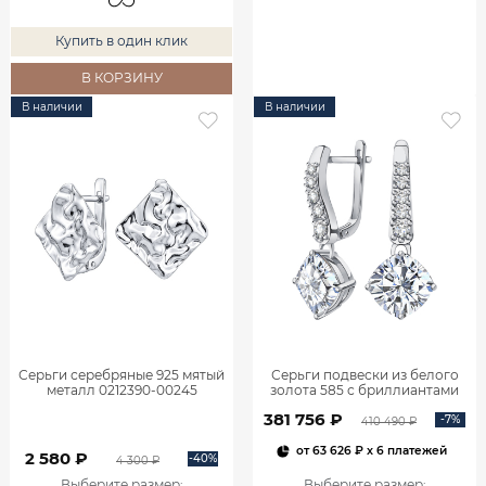
Купить в один клик
В КОРЗИНУ
В наличии
В наличии
Серьги серебряные 925 мятый
Серьги подвески из белого
металл 0212390-00245
золота 585 с бриллиантами
2,06 карата 2101800М06442
381 756 ₽
-7%
410 490 ₽
от
63 626 ₽
x 6 платежей
2 580 ₽
-40%
4 300 ₽
Выберите размер
:
Выберите размер
: