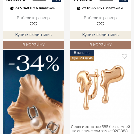
36 490 ₽
83 690 ₽
от
5 048 ₽
x 6 платежей
от
12 972 ₽
x 6 платежей
Выберите размер
:
Выберите размер
:
Купить в один клик
Купить в один клик
В КОРЗИНУ
В КОРЗИНУ
В наличии
Лучшая цена
Серьги золотые 585 без камней
на английском замке 0201888-