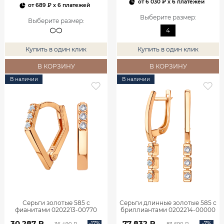
от
6 030 ₽
x 6 платежей
от
689 ₽
x 6 платежей
Выберите размер
:
Выберите размер
:
4
Купить в один клик
Купить в один клик
В КОРЗИНУ
В КОРЗИНУ
В наличии
В наличии
Серьги золотые 585 с
Серьги длинные золотые 585 с
фианитами 0202213-00770
бриллиантами 0202214-00000
30 287 ₽
77 832 ₽
-17%
-7%