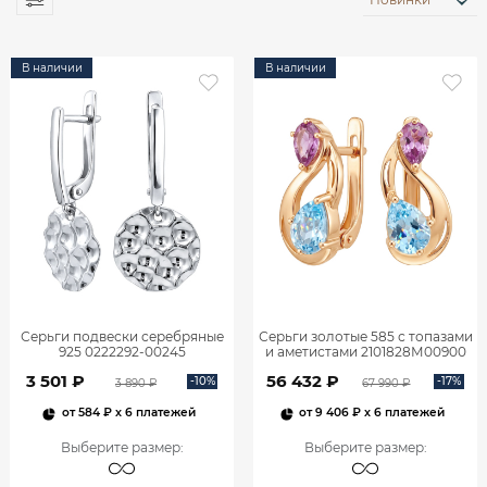
В наличии
В наличии
Серьги подвески серебряные
Серьги золотые 585 с топазами
925 0222292-00245
и аметистами 2101828М00900
3 501 ₽
56 432 ₽
-10%
-17%
3 890 ₽
67 990 ₽
от
584 ₽
x 6 платежей
от
9 406 ₽
x 6 платежей
Выберите размер
:
Выберите размер
: