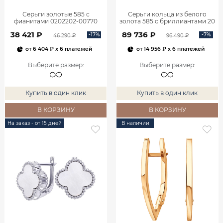
Серьги золотые 585 с
Серьги кольца из белого
фианитами 0202202-00770
золота 585 с бриллиантами 20
мм 0201657-02732
38 421 ₽
89 736 ₽
-17%
-7%
46 290 ₽
96 490 ₽
от
6 404 ₽
x 6 платежей
от
14 956 ₽
x 6 платежей
Выберите размер
:
Выберите размер
:
Купить в один клик
Купить в один клик
В КОРЗИНУ
В КОРЗИНУ
На заказ - от 15 дней
В наличии