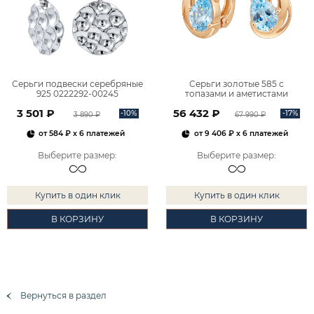
Серьги подвески серебряные
Серьги золотые 585 с
925 0222292-00245
топазами и аметистами
2101828М00900
3 501 ₽
56 432 ₽
-10%
-17%
3 890 ₽
67 990 ₽
от
584 ₽
x 6 платежей
от
9 406 ₽
x 6 платежей
Выберите размер
:
Выберите размер
:
Купить в один клик
Купить в один клик
В КОРЗИНУ
В КОРЗИНУ
Вернуться в раздел