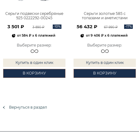
Серьги подвески серебряные
Серьги золотые 585 с
925 0222292-00245
топазами и аметистами
2101828М00900
3 501 ₽
56 432 ₽
-10%
-17%
3 890 ₽
67 990 ₽
от
584 ₽
x 6 платежей
от
9 406 ₽
x 6 платежей
Выберите размер
:
Выберите размер
:
Купить в один клик
Купить в один клик
В КОРЗИНУ
В КОРЗИНУ
Вернуться в раздел