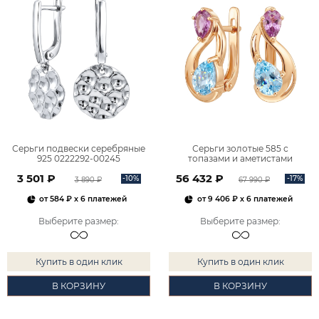
Серьги подвески серебряные
Серьги золотые 585 с
925 0222292-00245
топазами и аметистами
2101828М00900
3 501 ₽
56 432 ₽
-10%
-17%
3 890 ₽
67 990 ₽
от
584 ₽
x 6 платежей
от
9 406 ₽
x 6 платежей
Выберите размер
:
Выберите размер
:
Купить в один клик
Купить в один клик
В КОРЗИНУ
В КОРЗИНУ