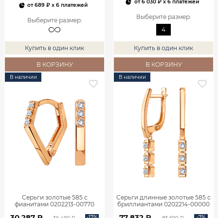
от
6 030 ₽
x 6 платежей
от
689 ₽
x 6 платежей
Выберите размер
:
Выберите размер
:
4
Купить в один клик
Купить в один клик
В КОРЗИНУ
В КОРЗИНУ
В наличии
В наличии
Серьги золотые 585 с
Серьги длинные золотые 585 с
фианитами 0202213-00770
бриллиантами 0202214-00000
30 287 ₽
77 832 ₽
-17%
-7%