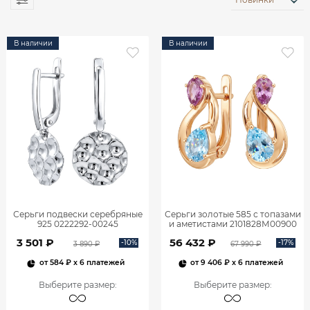
В наличии
В наличии
Серьги подвески серебряные
Серьги золотые 585 с топазами
925 0222292-00245
и аметистами 2101828М00900
3 501 ₽
56 432 ₽
-10%
-17%
3 890 ₽
67 990 ₽
от
584 ₽
x 6 платежей
от
9 406 ₽
x 6 платежей
Выберите размер
:
Выберите размер
: