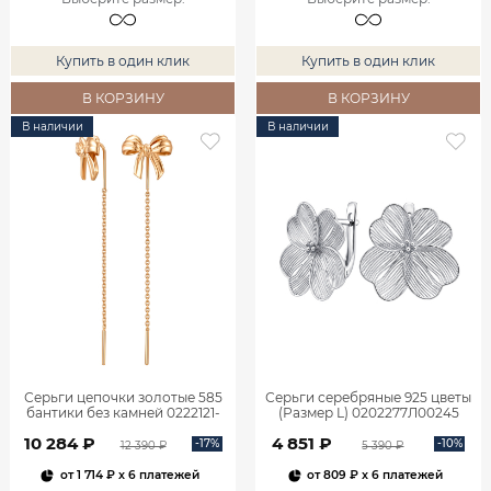
Купить в один клик
Купить в один клик
В КОРЗИНУ
В КОРЗИНУ
В наличии
В наличии
Серьги цепочки золотые 585
Серьги серебряные 925 цветы
бантики без камней 0222121-
(Размер L) 0202277Л00245
00240
10 284 ₽
4 851 ₽
-17%
-10%
12 390 ₽
5 390 ₽
от
1 714 ₽
x 6 платежей
от
809 ₽
x 6 платежей