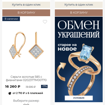
Купить в один клик
Купить в один клик
В КОРЗИНУ
В КОРЗИНУ
В наличии
Серьги золотые 585 с
фианитами 0202377М00770
16 260 ₽
-17%
19 590 ₽
от
2 710 ₽
x 6 платежей
Выберите размер
: