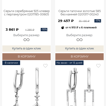
Серьги серебряные 925 клевер
Серьги галочки золотые 585
с перламутром 0201785-00605
без камней 0201317-00240
29 457 ₽
-17%
35 490 ₽
от
4 910 ₽
x 6 платежей
3 861 ₽
-10%
4 290 ₽
Выберите размер
:
Выберите размер
:
Купить в один клик
Купить в один клик
В КОРЗИНУ
В КОРЗИНУ
В наличии
На заказ - от 15 дней