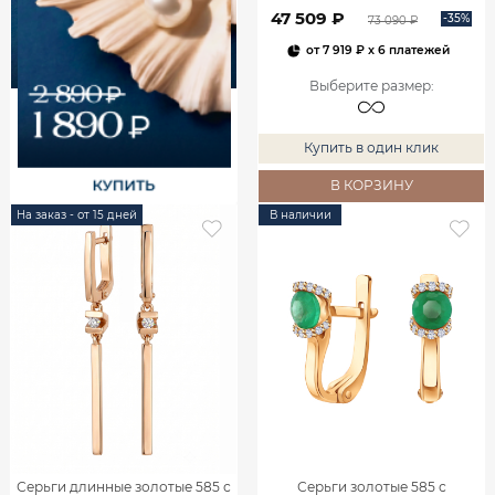
00240
47 509 ₽
-35%
73 090 ₽
от
7 919 ₽
x 6 платежей
Выберите размер
:
Купить в один клик
В КОРЗИНУ
На заказ - от 15 дней
В наличии
Серьги длинные золотые 585 с
Серьги золотые 585 с