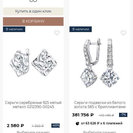
Купить в один клик
В КОРЗИНУ
В наличии
В наличии
Серьги серебряные 925 мятый
Серьги подвески из белого
металл 0212390-00245
золота 585 с бриллиантами
2,06 карата 2101800М06442
381 756 ₽
-7%
410 490 ₽
от
63 626 ₽
x 6 платежей
2 580 ₽
-40%
4 300 ₽
Выберите размер
:
Выберите размер
: