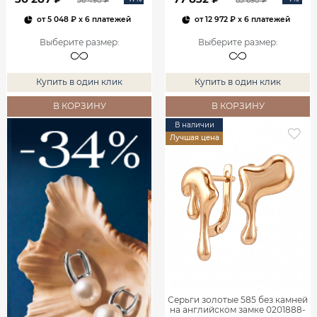
36 490 ₽
83 690 ₽
от
5 048 ₽
x 6 платежей
от
12 972 ₽
x 6 платежей
Выберите размер
:
Выберите размер
:
Купить в один клик
Купить в один клик
В КОРЗИНУ
В КОРЗИНУ
В наличии
Лучшая цена
Серьги золотые 585 без камней
на английском замке 0201888-