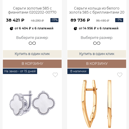
Серьги золотые 585 с
Серьги кольца из белого
фианитами 0202202-00770
золота 585 с бриллиантами 20
мм 0201657-02732
38 421 ₽
89 736 ₽
-17%
-7%
46 290 ₽
96 490 ₽
от
6 404 ₽
x 6 платежей
от
14 956 ₽
x 6 платежей
Выберите размер
:
Выберите размер
:
Купить в один клик
Купить в один клик
В КОРЗИНУ
В КОРЗИНУ
На заказ - от 15 дней
В наличии