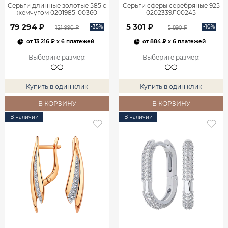
Серьги длинные золотые 585 с
Серьги сферы серебряные 925
жемчугом 0201985-00360
0202339Л00245
79 294 ₽
5 301 ₽
-35%
-10%
121 990 ₽
5 890 ₽
от
13 216 ₽
x 6 платежей
от
884 ₽
x 6 платежей
Выберите размер
:
Выберите размер
:
Купить в один клик
Купить в один клик
В КОРЗИНУ
В КОРЗИНУ
В наличии
В наличии