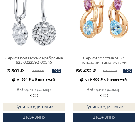
Серьги подвески серебряные
Серьги золотые 585 с
925 0222292-00245
топазами и аметистами
2101828М00900
3 501 ₽
56 432 ₽
-10%
-17%
3 890 ₽
67 990 ₽
от
584 ₽
x 6 платежей
от
9 406 ₽
x 6 платежей
Выберите размер
:
Выберите размер
:
Купить в один клик
Купить в один клик
В КОРЗИНУ
В КОРЗИНУ