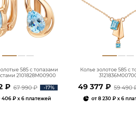
золотые 585 с топазами
Колье золотое 585 с 
истами 2101828М00900
3121836М0070
2 ₽
49 377 ₽
67 990 ₽
59 490 
-17%
 406 ₽
x 6 платежей
от
8 230 ₽
x 6 пл
В КОРЗИНУ
В КОРЗИНУ