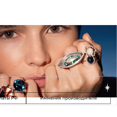
латы РФ
Имменик производителя