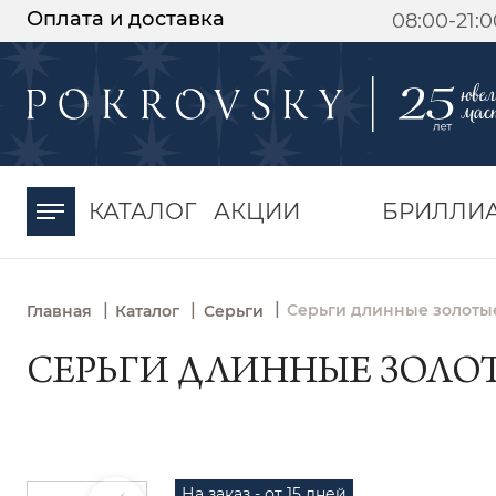
Оплата и доставка
08:00-21:
-30%
от 15 дней с
момента оплаты
КАТАЛОГ
АКЦИИ
БРИЛЛИ
|
|
|
Серьги длинные золотые
Главная
Каталог
Серьги
СЕРЬГИ ДЛИННЫЕ ЗОЛОТЫ
На заказ - от 15 дней