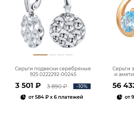
Серьги подвески серебряные
Серьги 
925 0222292-00245
и амет
3 501 ₽
56 43
3 890 ₽
-10%
от
584 ₽
x 6 платежей
от
9
В КОРЗИНУ