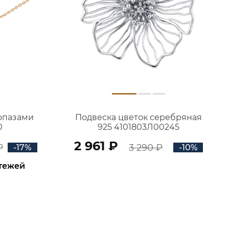
топазами
Подвеска цветок серебряная
0
925 4101803Л00245
2 961 ₽
₽
3 290 ₽
-17%
-10%
атежей
В КОРЗИНУ