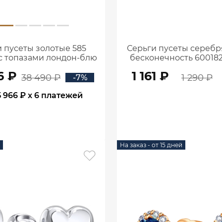
 пусеты золотые 585
Серьги пусеты серебр
с топазами лондон-блю
бесконечность 60018
иантами 6001154-03930
6 ₽
1 161 ₽
38 490 ₽
1 290 ₽
-7%
5 966 ₽
x 6 платежей
В КОРЗИНУ
В КОРЗИНУ
На заказ - от 15 дней