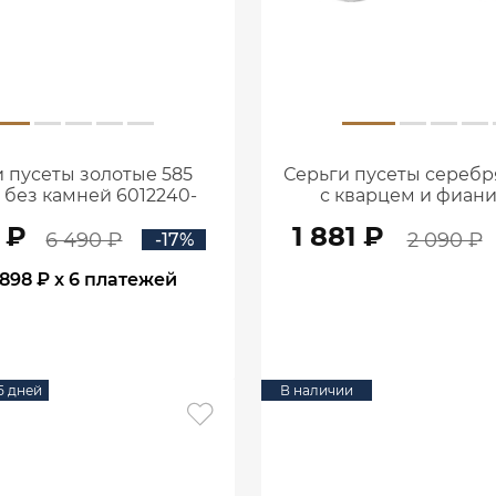
 пусеты золотые 585
Серьги пусеты серебр
 без камней 6012240-
с кварцем и фиан
00240
6001843-0028
 ₽
1 881 ₽
6 490 ₽
2 090 ₽
-17%
898 ₽
x 6 платежей
В КОРЗИНУ
В КОРЗИНУ
15 дней
В наличии