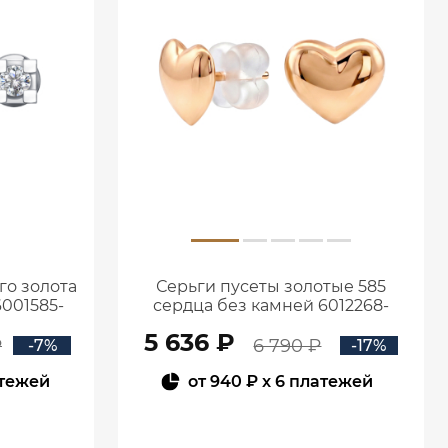
го золота
Серьги пусеты золотые 585
6001585-
сердца без камней 6012268-
00240
5 636 ₽
₽
6 790 ₽
-7%
-17%
атежей
от
940 ₽
x 6 платежей
В КОРЗИНУ