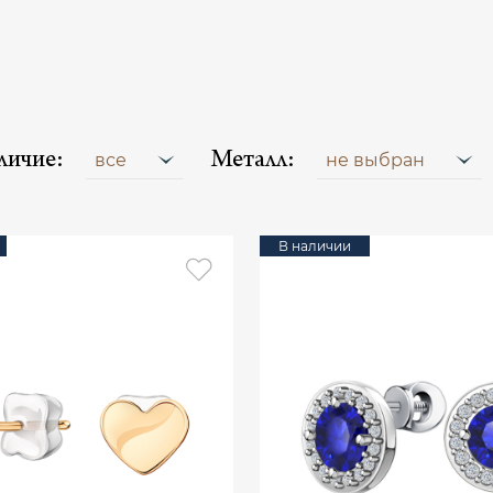
личие:
Металл:
все
не выбран
В наличии