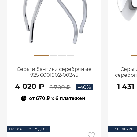
Серьги бантики серебряные
Серьг
925 6001902-00245
серебря
4 020 ₽
1 431
6 700 ₽
-40%
от
670 ₽
x 6 платежей
В КОРЗИНУ
На заказ - от 15 дней
В наличии