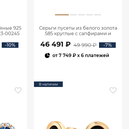
яные 925
Серьги пусеты из белого золота
23-00245
585 круглые с сапфирами и
бриллиантами 6001706-02712
46 491 ₽
49 990 ₽
-10%
-7%
от
7 749 ₽
x 6 платежей
В КОРЗИНУ
В наличии