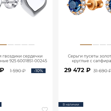
и гвоздики сердечки
Серьги пусеты золо
ные 925 6001851-00245
круглые с сапфир
бриллиантами 600114
 ₽
29 472 ₽
1 590 ₽
31 690 
-10%
В КОРЗИНУ
В КОРЗИНУ
В наличии