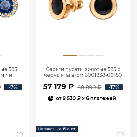
тые 585
Серьги пусеты золотые 585 с
ами и
черным агатом 6001838-00180
5-02430
57 179 ₽
₽
68 890 ₽
-7%
-17%
от
9 530 ₽
x 6 платежей
В КОРЗИНУ
На заказ - от 15 дней