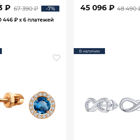
05432
3 ₽
45 096 ₽
67 390 ₽
48 490 
-7%
0 446 ₽
x 6 платежей
В КОРЗИНУ
В КОРЗИНУ
В наличии