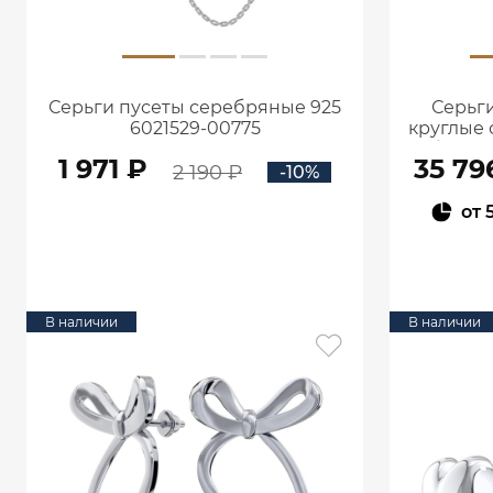
Серьги пусеты серебряные 925
Серьги
6021529-00775
круглые 
и брилл
1 971 ₽
35 79
2 190 ₽
-10%
от
В КОРЗИНУ
В наличии
В наличии