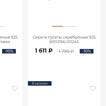
яные 925
Серьги пусеты серебряные 925
итами
6002166-00245
5
1 611 ₽
1 790 ₽
-10%
-10%
В КОРЗИНУ
В наличии