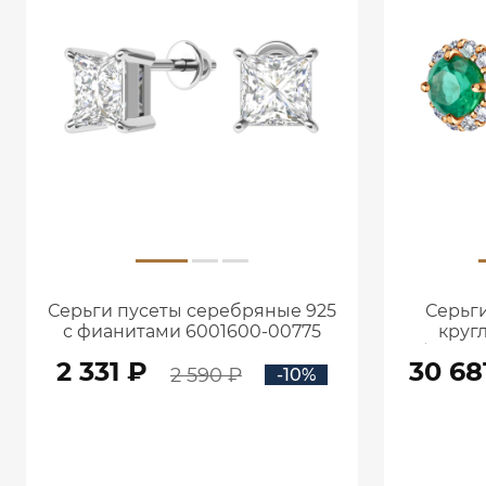
Серьги пусеты серебряные 925
Серьги
с фианитами 6001600-00775
круг
брилли
2 331 ₽
30 68
2 590 ₽
-10%
В КОРЗИНУ