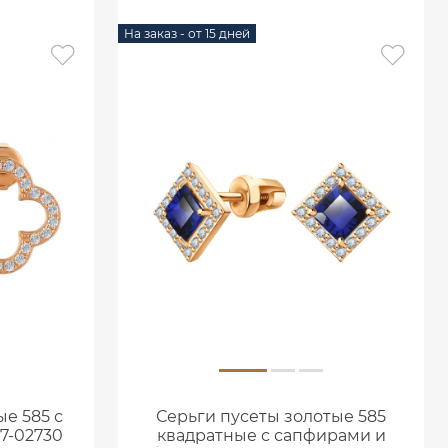
На заказ - от 15 дней
е 585 с
Серьги пусеты золотые 585
7-02730
квадратные с сапфирами и