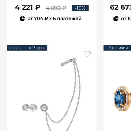
05645
4 221 ₽
62 67
4 690 ₽
-10%
от
704 ₽
x 6 платежей
от
1
В КОРЗИНУ
На заказ - от 15 дней
В наличии