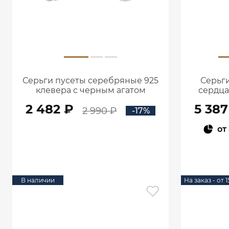
Серьги пусеты серебряные 925
Серьги
клевера с черным агатом
сердца
6001788-00185
2 482 ₽
5 387
2 990 ₽
-17%
от
В КОРЗИНУ
В наличии
На заказ - от 