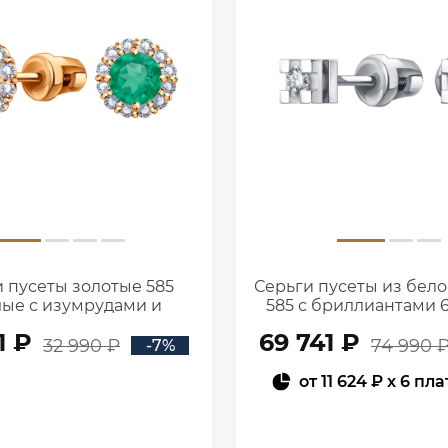
 пусеты золотые 585
Серьги пусеты из бело
лые с изумрудами и
585 с бриллиантами 
антами 6001145-02410
00002
1 ₽
69 741 ₽
32 990 ₽
74 990 
-7%
от
11 624 ₽
x 6 пл
В КОРЗИНУ
В КОРЗИНУ