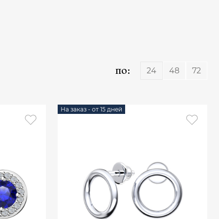
по:
24
48
72
На заказ - от 15 дней