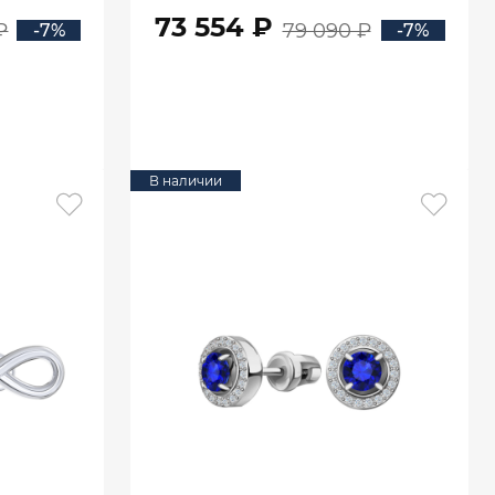
бриллиантами 6101095-02710
73 554 ₽
₽
79 090 ₽
-7%
-7%
В КОРЗИНУ
В наличии