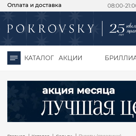
Оплата и доставка
08:00-21:
-30%
от 15 дней с
момента оплаты
КАТАЛОГ
АКЦИИ
БРИЛЛИ
|
|
|