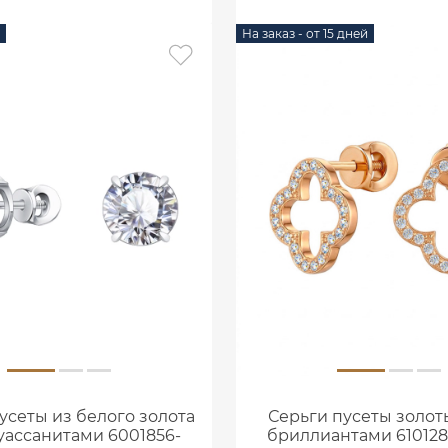
На заказ - от 15 дней
усеты из белого золота
Серьги пусеты золоты
муассанитами 6001856-
бриллиантами 610128