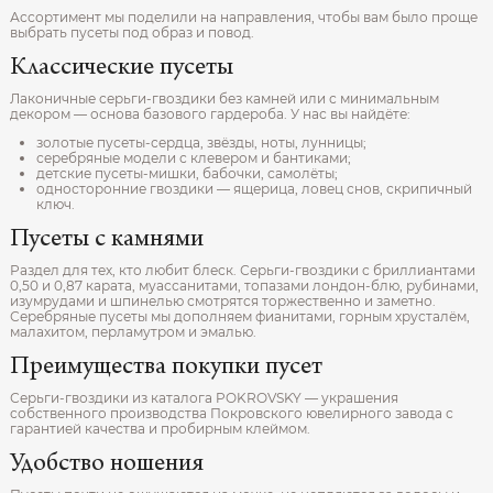
Ассортимент мы поделили на направления, чтобы вам было проще
выбрать пусеты под образ и повод.
Классические пусеты
Лаконичные серьги-гвоздики без камней или с минимальным
декором — основа базового гардероба. У нас вы найдёте:
золотые пусеты-сердца, звёзды, ноты, лунницы;
серебряные модели с клевером и бантиками;
детские пусеты-мишки, бабочки, самолёты;
односторонние гвоздики — ящерица, ловец снов, скрипичный
ключ.
Пусеты с камнями
Раздел для тех, кто любит блеск. Серьги-гвоздики с бриллиантами
0,50 и 0,87 карата, муассанитами, топазами лондон-блю, рубинами,
изумрудами и шпинелью смотрятся торжественно и заметно.
Серебряные пусеты мы дополняем фианитами, горным хрусталём,
малахитом, перламутром и эмалью.
Преимущества покупки пусет
Серьги-гвоздики из каталога POKROVSKY — украшения
собственного производства Покровского ювелирного завода с
гарантией качества и пробирным клеймом.
Удобство ношения