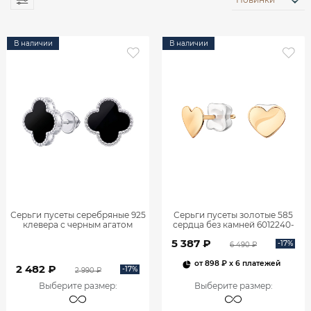
В наличии
В наличии
Серьги пусеты серебряные 925
Серьги пусеты золотые 585
клевера с черным агатом
сердца без камней 6012240-
6001788-00185
00240
5 387 ₽
-17%
6 490 ₽
от
898 ₽
x 6 платежей
2 482 ₽
-17%
2 990 ₽
Выберите размер
:
Выберите размер
: