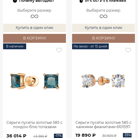
Почему выгодно?
от
4 447 ₽
x 6 платежей
Выберите размер
:
Выберите размер
:
Купить в один клик
Купить в один клик
В КОРЗИНУ
В КОРЗИНУ
В наличии
На заказ - от 15 дней
Серьги пусеты золотые 585 с
Серьги пусеты золотые 585 с
лондон‑блю топазами
камнями фианитами 6101597-
6001600-00710
00770
19 890 ₽
36 014 ₽
-35%
-17%
30 600 ₽
43 390 ₽