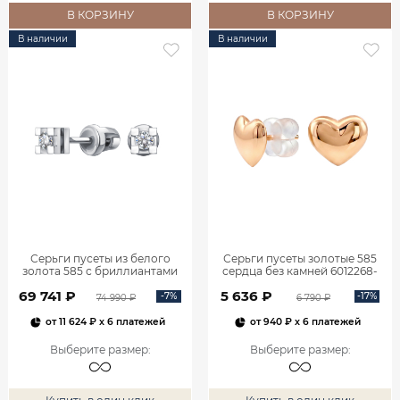
В КОРЗИНУ
В КОРЗИНУ
В наличии
В наличии
Серьги пусеты из белого
Серьги пусеты золотые 585
золота 585 с бриллиантами
сердца без камней 6012268-
6001585-00002
00240
69 741 ₽
5 636 ₽
-7%
-17%
74 990 ₽
6 790 ₽
от
11 624 ₽
x 6 платежей
от
940 ₽
x 6 платежей
Выберите размер
:
Выберите размер
: