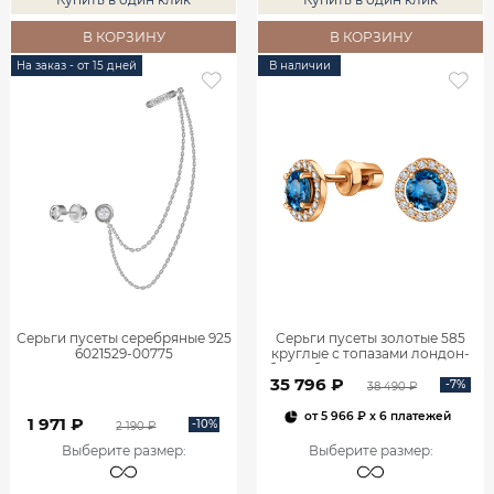
В КОРЗИНУ
В КОРЗИНУ
На заказ - от 15 дней
В наличии
Серьги пусеты серебряные 925
Серьги пусеты золотые 585
6021529-00775
круглые с топазами лондон-
блю и бриллиантами 6001154-
35 796 ₽
03930
-7%
38 490 ₽
от
5 966 ₽
x 6 платежей
1 971 ₽
-10%
2 190 ₽
Выберите размер
:
Выберите размер
: