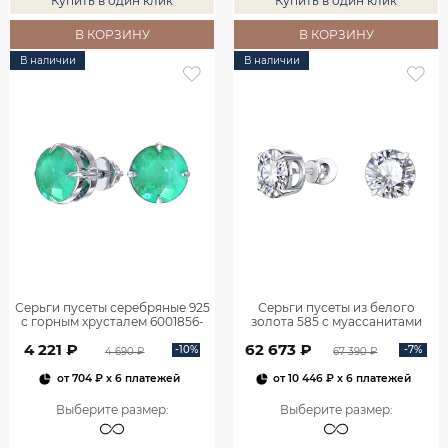
Купить в один клик
Купить в один клик
В КОРЗИНУ
В КОРЗИНУ
В наличии
В наличии
Серьги пусеты серебряные 925
Серьги пусеты из белого
с горным хрусталем 6001856-
золота 585 с муассанитами
05645
6001856-05432
4 221 ₽
62 673 ₽
-10%
-7%
4 690 ₽
67 390 ₽
от
704 ₽
x 6 платежей
от
10 446 ₽
x 6 платежей
Выберите размер
:
Выберите размер
: