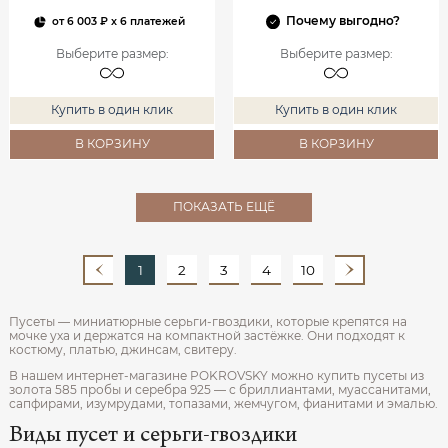
Почему выгодно?
от
6 003 ₽
x 6 платежей
Выберите размер
:
Выберите размер
:
Купить в один клик
Купить в один клик
В КОРЗИНУ
В КОРЗИНУ
ПОКАЗАТЬ ЕЩЁ
1
2
3
4
10
Пусеты — миниатюрные серьги-гвоздики, которые крепятся на
мочке уха и держатся на компактной застёжке. Они подходят к
костюму, платью, джинсам, свитеру.
В нашем интернет-магазине POKROVSKY можно купить пусеты из
золота 585 пробы и серебра 925 — с бриллиантами, муассанитами,
сапфирами, изумрудами, топазами, жемчугом, фианитами и эмалью.
Виды пусет и серьги-гвоздики