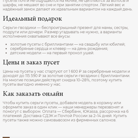
Пусеты почти не ощущаются на мочке, не цепляются за волосы и
шарфы, не мешают во сне и при занятии спортом. Лёгкий вес и
надёжный замок делают их идеальным вариантом на каждый день.
Идеальный подарок
Серьги-гвоздики — беспроигрышный презент для мамы, сестры,
подруги или дочери. Размер угадывать не нужно, а варианты
исполнения охватывают все вкусы:
золотые пусеты с бриллиантами — на свадьбу или юбилей;
серебряные сердца и клевер — на день рождения;
детские модели — на первый прокол ушей.
Цены и заказ пусет
Цены на пусеты у нас стартуют от 1 600 ₽ за серебряные модели и
доходят до 115 590 ₽ за золотые серьги-гвоздики с бриллиантами.
На многие позиции действует скидка 10–28%, поэтому купить
пусеты выгодно именно у нас.
Как заказать онлайн
Чтобы купить серьги пусеты, добавьте модель в корзину или
оформите заказ в один клик — наши менеджеры перезвонят и
помогут с выбором. Оплата — Сбербанк, ЮKassa, рассрочка на 6
платежей. Доставка СДЭК и Почтой России за 2–14 дней. Купить
пусеты также можно самовывозом из фирменных салонов.