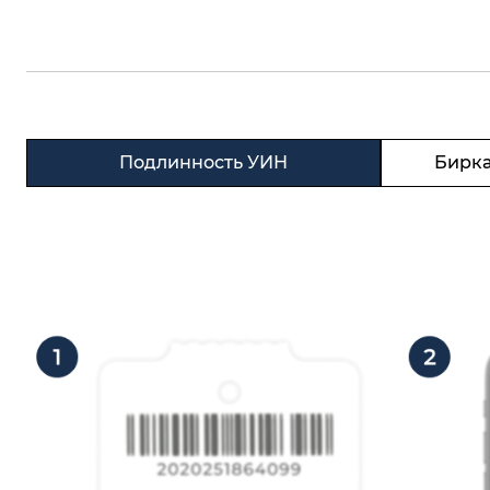
Подлинность УИН
Бирка