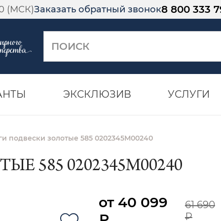
8 800 333 7
00 (МСК)
Заказать обратный звонок
АНТЫ
ЭКСКЛЮЗИВ
УСЛУГИ
ги подвески золотые 585 0202345М00240
ЫЕ 585 0202345М00240
от 40 099
61 690
₽
₽