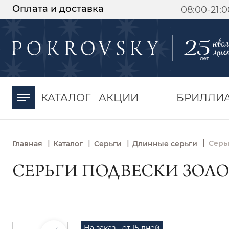
Оплата и доставка
08:00-21:
-30%
от 15 дней с
момента оплаты
КАТАЛОГ
АКЦИИ
БРИЛЛИ
|
|
|
|
Серь
Главная
Каталог
Серьги
Длинные серьги
СЕРЬГИ ПОДВЕСКИ ЗОЛОТ
На заказ - от 15 дней