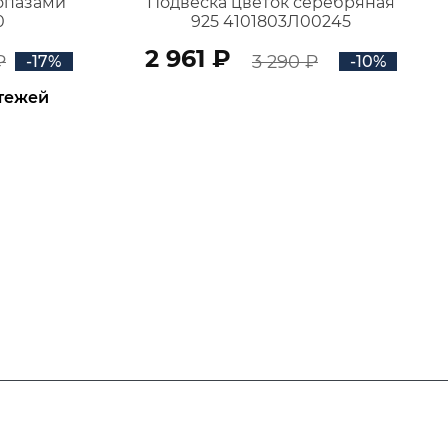
топазами
Подвеска цветок серебряная
0
925 4101803Л00245
2 961 ₽
₽
3 290 ₽
-17%
-10%
атежей
В КОРЗИНУ