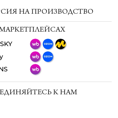
РСИЯ НА ПРОИЗВОДСТВО
 МАРКЕТПЛЕЙСАХ
SKY
ChatApp
y
online
INS
Мессенджеры
Свяжитесь с нами через любой удобный
мессенджер!
ЕДИНЯЙТЕСЬ К НАМ
Телеграм
Макс
ВКонтакте