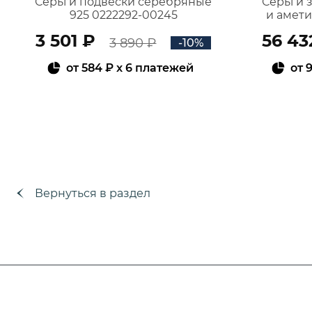
Серьги подвески серебряные
Серьги 
925 0222292-00245
и амет
3 501 ₽
56 43
3 890 ₽
-10%
от
584 ₽
x 6 платежей
от
9
В КОРЗИНУ
Вернуться в раздел