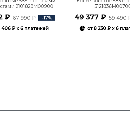
золотые 585 с топазами
Колье золотое 585 с 
истами 2101828М00900
3121836М0070
2 ₽
49 377 ₽
67 990 ₽
59 490 
-17%
 406 ₽
x 6 платежей
от
8 230 ₽
x 6 пл
В КОРЗИНУ
В КОРЗИНУ