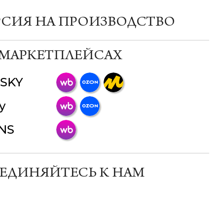
РСИЯ НА ПРОИЗВОДСТВО
 МАРКЕТПЛЕЙСАХ
SKY
ChatApp
y
online
INS
Мессенджеры
Свяжитесь с нами через любой удобный
мессенджер!
ЕДИНЯЙТЕСЬ К НАМ
Телеграм
Макс
ВКонтакте