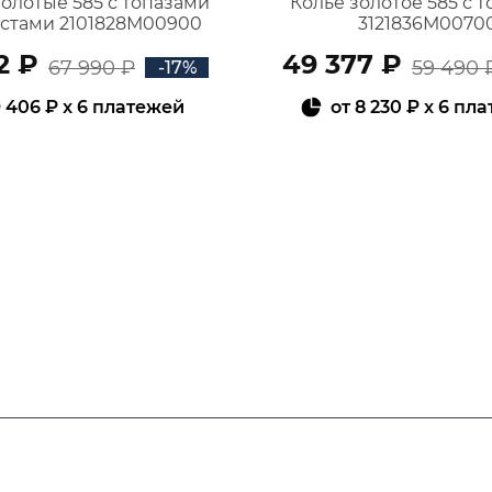
золотые 585 с топазами
Колье золотое 585 с 
истами 2101828М00900
3121836М0070
2 ₽
49 377 ₽
67 990 ₽
59 490 
-17%
 406 ₽
x 6 платежей
от
8 230 ₽
x 6 пл
В КОРЗИНУ
В КОРЗИНУ