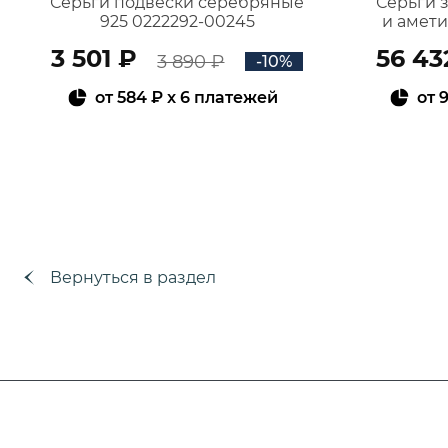
Серьги подвески серебряные
Серьги 
925 0222292-00245
и амет
3 501 ₽
56 43
3 890 ₽
-10%
от
584 ₽
x 6 платежей
от
9
В КОРЗИНУ
Вернуться в раздел