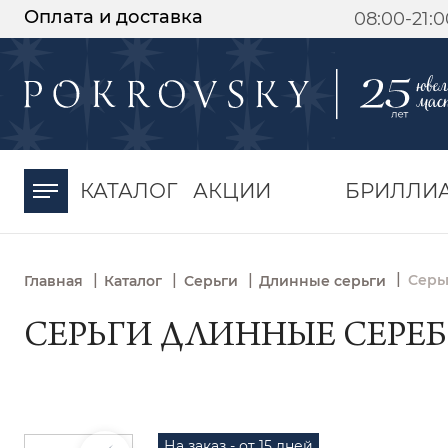
Оплата и доставка
08:00-21:
-30%
от 15 дней с
момента оплаты
КАТАЛОГ
АКЦИИ
БРИЛЛИ
|
|
|
|
Серь
Главная
Каталог
Серьги
Длинные серьги
СЕРЬГИ ДЛИННЫЕ СЕРЕБР
На заказ - от 15 дней