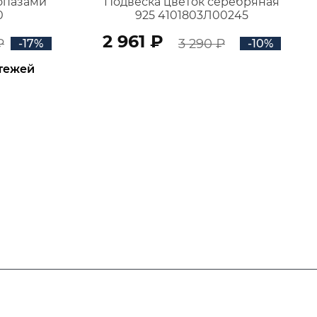
топазами
Подвеска цветок серебряная
0
925 4101803Л00245
2 961 ₽
₽
3 290 ₽
-17%
-10%
атежей
В КОРЗИНУ