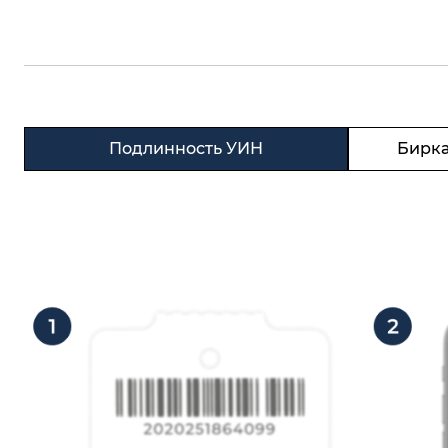
Подлинность УИН
Бирка