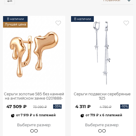
В наличии
В наличии
Лучшая цена
Серьги золотые 585 без камней
Серьги подвески серебряные
на английском замке 0201888-
925
00240
47 509 ₽
4 311 ₽
-35%
-10%
73 090 ₽
4 790 ₽
от
7 919 ₽
x 6 платежей
от
719 ₽
x 6 платежей
Выберите размер
:
Выберите размер
: