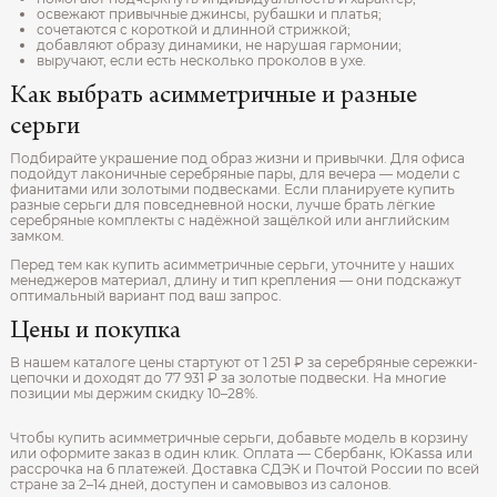
освежают привычные джинсы, рубашки и платья;
сочетаются с короткой и длинной стрижкой;
добавляют образу динамики, не нарушая гармонии;
выручают, если есть несколько проколов в ухе.
Как выбрать асимметричные и разные
серьги
Подбирайте украшение под образ жизни и привычки. Для офиса
подойдут лаконичные серебряные пары, для вечера — модели с
фианитами или золотыми подвесками. Если планируете купить
разные серьги для повседневной носки, лучше брать лёгкие
серебряные комплекты с надёжной защёлкой или английским
замком.
Перед тем как купить асимметричные серьги, уточните у наших
менеджеров материал, длину и тип крепления — они подскажут
оптимальный вариант под ваш запрос.
Цены и покупка
В нашем каталоге цены стартуют от 1 251 ₽ за серебряные сережки-
цепочки и доходят до 77 931 ₽ за золотые подвески. На многие
позиции мы держим скидку 10–28%.
Чтобы купить асимметричные серьги, добавьте модель в корзину
или оформите заказ в один клик. Оплата — Сбербанк, ЮKassa или
рассрочка на 6 платежей. Доставка СДЭК и Почтой России по всей
стране за 2–14 дней, доступен и самовывоз из салонов.