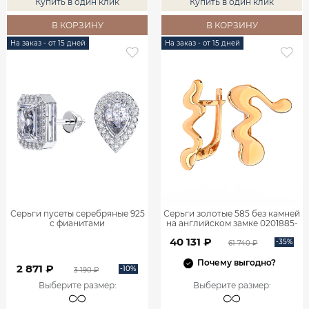
Купить в один клик
Купить в один клик
В КОРЗИНУ
В КОРЗИНУ
На заказ - от 15 дней
На заказ - от 15 дней
Серьги пусеты серебряные 925
Серьги золотые 585 без камней
с фианитами
на английском замке 0201885-
00240
40 131 ₽
-35%
61 740 ₽
Почему выгодно?
2 871 ₽
-10%
3 190 ₽
Выберите размер
:
Выберите размер
: