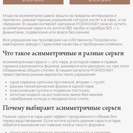
В КОРЗИНУ
В КОРЗИНУ
Мода на асимметрию давно вышла за пределы интерьеров и
причёсок: разные парные украшения сегодня носят и в офис, и на
свидание. В нашем интернет-магазине POKROVSKY можно купить
асимметричные серьги из золота 585 пробы и серебра 925 — с
фианитами, подвесками или вовсе без камней.
Все украшения мы производим на собственном Покровском
ювелирном заводе с гарантией качества и пробирным клеймом.
Что такое асимметричные и разные серьги
Асимметричные серьги — это пара, в которой левая и правая
сережка различаются формой, размером или декором, но при этом
объединены общим стилем. В нашем каталоге POKROVSKY
представлены разные варианты таких украшений:
одна сережка-цепочка протяжкой, вторая — пусет;
разные геометрические формы в одной паре;
классическая пусета и подвеска-ласточка;
золотые модели на английском замке без камней;
серебряные кольца и гвоздики love-стиля.
Почему выбирают асимметричные серьги
Разные серьги в паре дают эффект продуманного образа без
переусердствования. Если хотите купить разные серьги в паре,
обратите внимание на главные плюсы такого формата:
помогают подчеркнуть индивидуальность и характер;