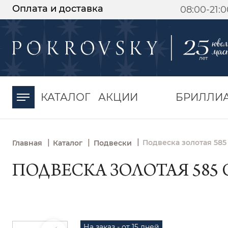
Оплата и доставка
08:00-21:
-30%
от 15 дней с
момента оплаты
КАТАЛОГ
АКЦИИ
БРИЛЛИ
|
|
|
Подвеска золотая 585
Главная
Каталог
Подвески
ПОДВЕСКА ЗОЛОТАЯ 585 
На заказ - от 15 дней