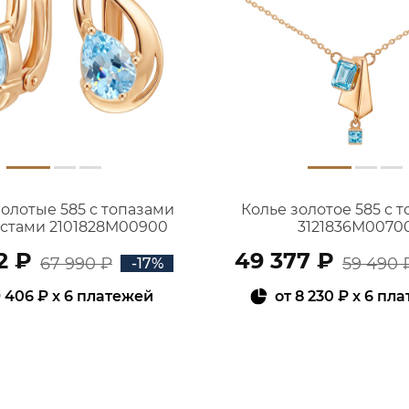
золотые 585 с топазами
Колье золотое 585 с 
истами 2101828М00900
3121836М0070
2 ₽
49 377 ₽
67 990 ₽
59 490 
-17%
 406 ₽
x 6 платежей
от
8 230 ₽
x 6 пл
В КОРЗИНУ
В КОРЗИНУ