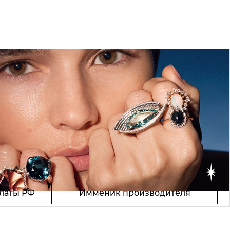
латы РФ
Имменик производителя