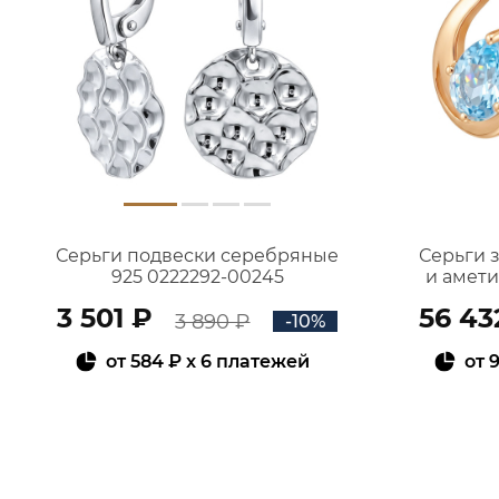
Серьги подвески серебряные
Серьги 
925 0222292-00245
и амет
3 501 ₽
56 43
3 890 ₽
-10%
от
584 ₽
x 6 платежей
от
9
В КОРЗИНУ