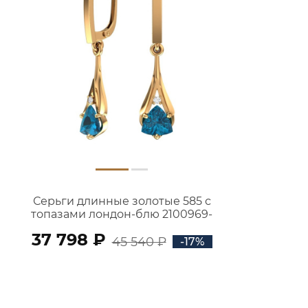
Серьги длинные золотые 585 с
топазами лондон-блю 2100969-
00740
37 798 ₽
45 540 ₽
-17%
В КОРЗИНУ