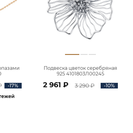
топазами
Подвеска цветок серебряная
0
925 4101803Л00245
2 961 ₽
₽
3 290 ₽
-17%
-10%
атежей
В КОРЗИНУ