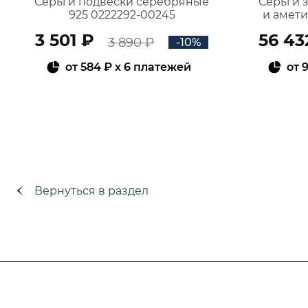
Серьги подвески серебряные
Серьги 
925 0222292-00245
и амет
3 501 ₽
56 43
3 890 ₽
-10%
от
584 ₽
x 6 платежей
от
9
В КОРЗИНУ
Вернуться в раздел