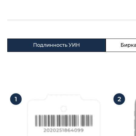
Подлинность УИН
Бирка