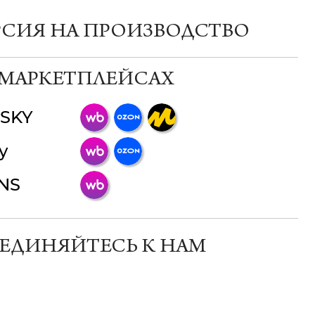
РСИЯ НА ПРОИЗВОДСТВО
 МАРКЕТПЛЕЙСАХ
SKY
ChatApp
y
online
INS
Мессенджеры
Свяжитесь с нами через любой удобный
мессенджер!
ЕДИНЯЙТЕСЬ К НАМ
Телеграм
Макс
ВКонтакте