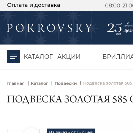
Оплата и доставка
08:00-21:
-30%
от 15 дней с
момента оплаты
КАТАЛОГ
АКЦИИ
БРИЛЛИ
|
|
|
Подвеска золотая 585
Главная
Каталог
Подвески
ПОДВЕСКА ЗОЛОТАЯ 585 
На заказ - от 15 дней