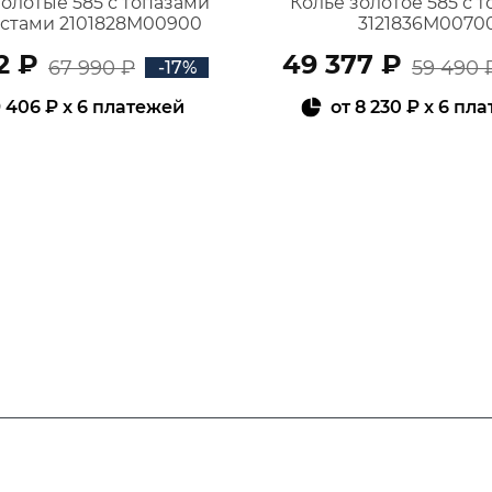
золотые 585 с топазами
Колье золотое 585 с 
истами 2101828М00900
3121836М0070
2 ₽
49 377 ₽
67 990 ₽
59 490 
-17%
 406 ₽
x 6 платежей
от
8 230 ₽
x 6 пл
В КОРЗИНУ
В КОРЗИНУ