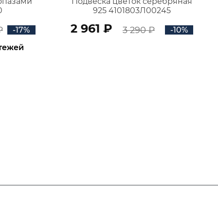
топазами
Подвеска цветок серебряная
0
925 4101803Л00245
2 961 ₽
₽
3 290 ₽
-17%
-10%
атежей
В КОРЗИНУ