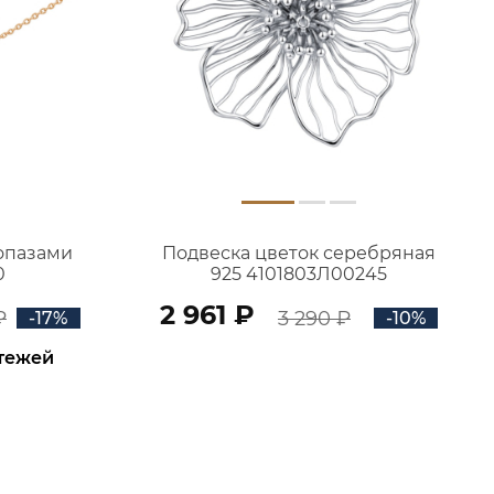
топазами
Подвеска цветок серебряная
0
925 4101803Л00245
2 961 ₽
₽
3 290 ₽
-17%
-10%
атежей
В КОРЗИНУ