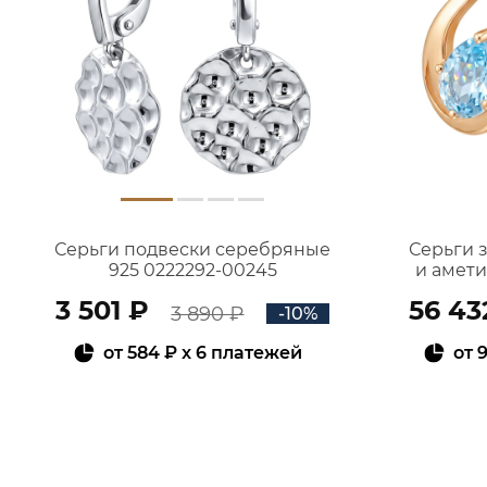
Серьги подвески серебряные
Серьги 
925 0222292-00245
и амет
3 501 ₽
56 43
3 890 ₽
-10%
от
584 ₽
x 6 платежей
от
9
В КОРЗИНУ