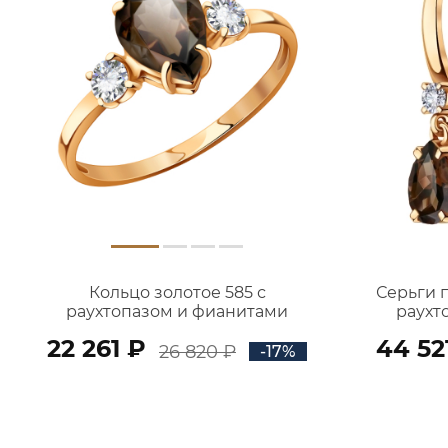
Кольцо золотое 585 с
Серьги 
раухтопазом и фианитами
раухт
1101174-00630
22 261 ₽
44 52
26 820 ₽
-17%
В КОРЗИНУ