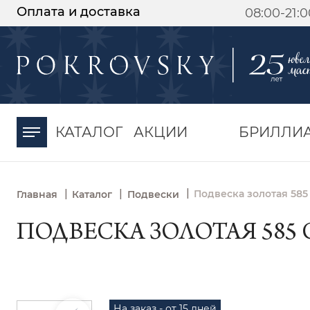
Оплата и доставка
08:00-21:
-30%
от 15 дней с
момента оплаты
КАТАЛОГ
АКЦИИ
БРИЛЛИ
|
|
|
Подвеска золотая 585 
Главная
Каталог
Подвески
ПОДВЕСКА ЗОЛОТАЯ 585 С
На заказ - от 15 дней