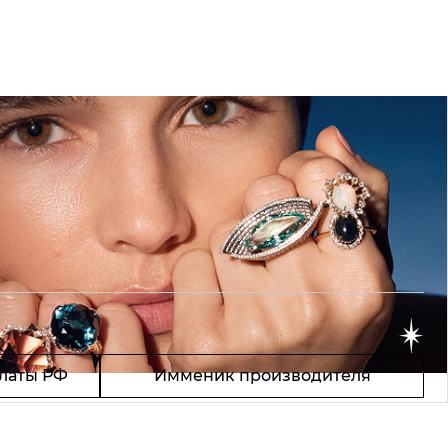
латы РФ
Имменик производителя