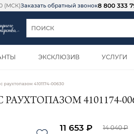
8 800 333 7
00 (МСК)
Заказать обратный звонок
АНТЫ
ЭКСКЛЮЗИВ
УСЛУГИ
с раухтопазом 4101174-00630
 РАУХТОПАЗОМ 4101174-00
11 653 ₽
14 040 ₽