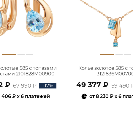
золотые 585 с топазами
Колье золотое 585 с 
истами 2101828М00900
3121836М0070
2 ₽
49 377 ₽
67 990 ₽
59 490 
-17%
 406 ₽
x 6 платежей
от
8 230 ₽
x 6 пл
В КОРЗИНУ
В КОРЗИНУ