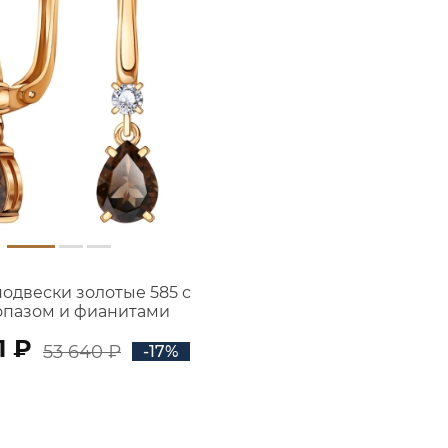
подвески золотые 585 с
опазом и фианитами
2101174-00630
1 ₽
53 640 ₽
-17%
В КОРЗИНУ