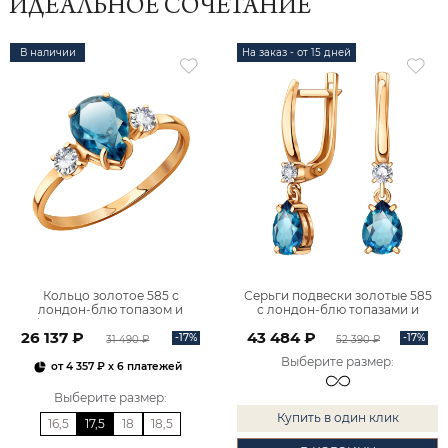
ИДЕАЛЬНОЕ СОЧЕТАНИЕ
В наличии
На заказ - от 15 дней
Кольцо золотое 585 с
Серьги подвески золотые 585
лондон‑блю топазом и
с лондон‑блю топазами и
фианитами 1101174-00740
фианитами 2101174-00740
26 137 ₽
43 484 ₽
-17%
-17%
31 490 ₽
52 390 ₽
Выберите размер
:
от
4 357 ₽
x 6 платежей
Выберите размер
:
Купить в один клик
16,5
17,5
18
18,5