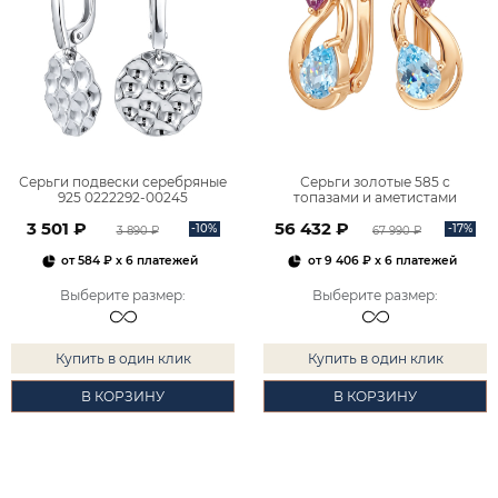
Серьги подвески серебряные
Серьги золотые 585 с
925 0222292-00245
топазами и аметистами
2101828М00900
3 501 ₽
56 432 ₽
-10%
-17%
3 890 ₽
67 990 ₽
от
584 ₽
x 6 платежей
от
9 406 ₽
x 6 платежей
Выберите размер
:
Выберите размер
:
Купить в один клик
Купить в один клик
В КОРЗИНУ
В КОРЗИНУ