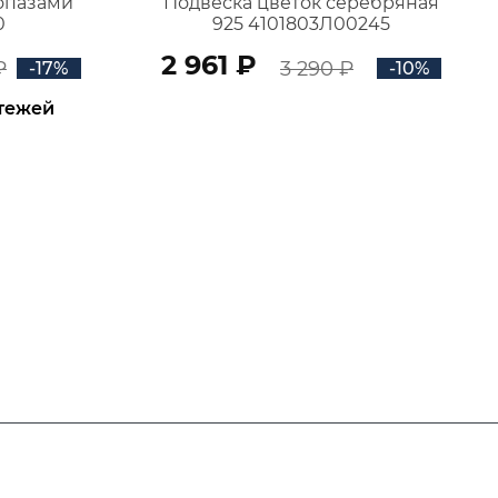
топазами
Подвеска цветок серебряная
0
925 4101803Л00245
2 961 ₽
₽
3 290 ₽
-17%
-10%
атежей
В КОРЗИНУ