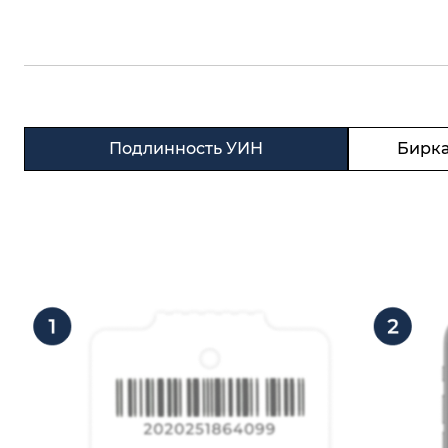
Подлинность УИН
Бирка