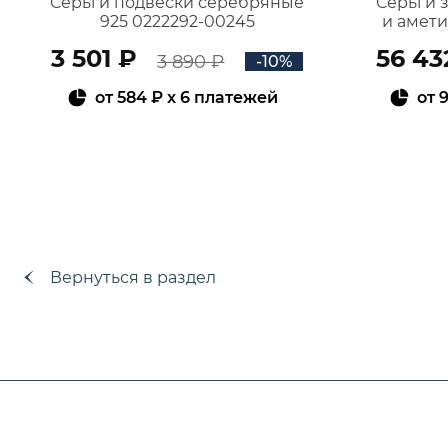
Серьги подвески серебряные
Серьги 
925 0222292-00245
и амет
3 501 ₽
56 43
3 890 ₽
-10%
от
584 ₽
x 6 платежей
от
9
В КОРЗИНУ
Вернуться в раздел