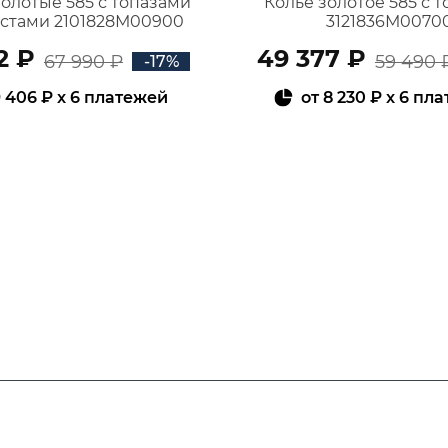
золотые 585 с топазами
Колье золотое 585 с 
истами 2101828М00900
3121836М0070
2 ₽
49 377 ₽
67 990 ₽
59 490 
-17%
 406 ₽
x 6 платежей
от
8 230 ₽
x 6 пл
В КОРЗИНУ
В КОРЗИНУ