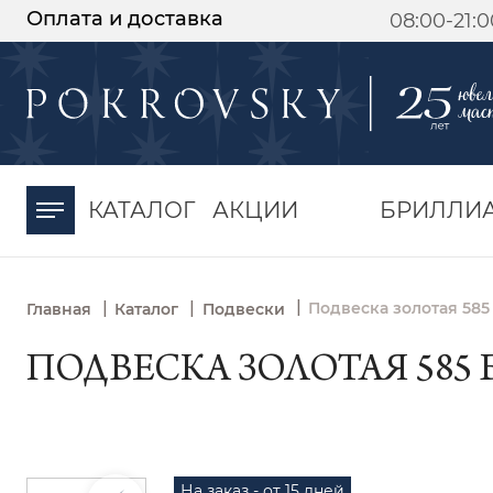
Оплата и доставка
08:00-21:
-30%
от 15 дней с
момента оплаты
КАТАЛОГ
АКЦИИ
БРИЛЛИ
|
|
|
Подвеска золотая 585
Главная
Каталог
Подвески
ПОДВЕСКА ЗОЛОТАЯ 585 Б
На заказ - от 15 дней