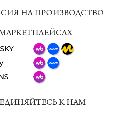
РСИЯ НА ПРОИЗВОДСТВО
 МАРКЕТПЛЕЙСАХ
SKY
ChatApp
y
online
INS
Мессенджеры
Свяжитесь с нами через любой удобный
мессенджер!
ЕДИНЯЙТЕСЬ К НАМ
Телеграм
Макс
ВКонтакте