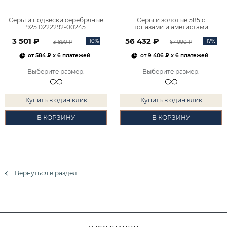
Серьги подвески серебряные
Серьги золотые 585 с
925 0222292-00245
топазами и аметистами
2101828М00900
3 501 ₽
56 432 ₽
-10%
-17%
3 890 ₽
67 990 ₽
от
584 ₽
x 6 платежей
от
9 406 ₽
x 6 платежей
Выберите размер
:
Выберите размер
:
Купить в один клик
Купить в один клик
В КОРЗИНУ
В КОРЗИНУ
Вернуться в раздел