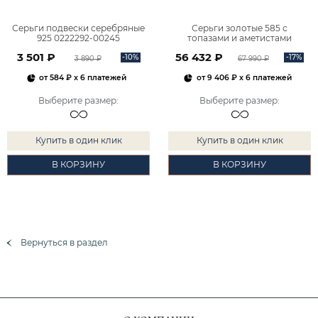
Серьги подвески серебряные
Серьги золотые 585 с
925 0222292-00245
топазами и аметистами
2101828М00900
3 501 ₽
56 432 ₽
-10%
-17%
3 890 ₽
67 990 ₽
от
584 ₽
x 6 платежей
от
9 406 ₽
x 6 платежей
Выберите размер
:
Выберите размер
:
Купить в один клик
Купить в один клик
В КОРЗИНУ
В КОРЗИНУ
Вернуться в раздел