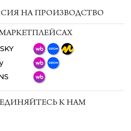
РСИЯ НА ПРОИЗВОДСТВО
 МАРКЕТПЛЕЙСАХ
SKY
ChatApp
y
online
INS
Мессенджеры
Свяжитесь с нами через любой удобный
мессенджер!
ЕДИНЯЙТЕСЬ К НАМ
Телеграм
Макс
ВКонтакте