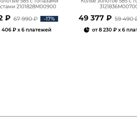
золотые 585 с топазами
Колье золотое 585 с 
истами 2101828М00900
3121836М0070
2 ₽
49 377 ₽
67 990 ₽
59 490 
-17%
 406 ₽
x 6 платежей
от
8 230 ₽
x 6 пл
В КОРЗИНУ
В КОРЗИНУ