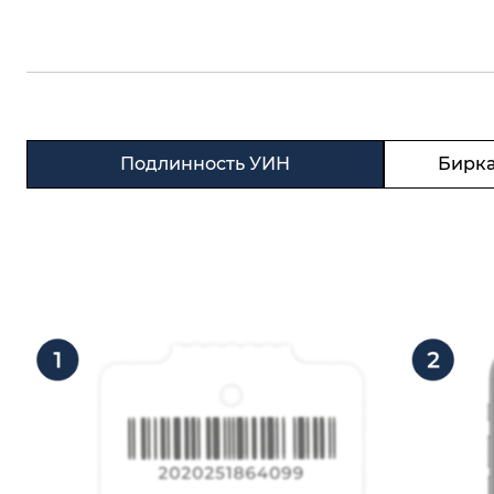
Подлинность УИН
Бирка