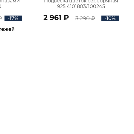
топазами
Подвеска цветок серебряная
0
925 4101803Л00245
2 961 ₽
₽
3 290 ₽
-17%
-10%
атежей
В КОРЗИНУ