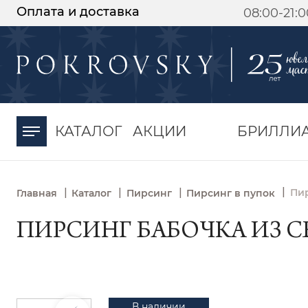
Оплата и доставка
08:00-21:
-30%
от 15 дней с
момента оплаты
КАТАЛОГ
АКЦИИ
БРИЛЛИ
|
|
|
|
Пир
Главная
Каталог
Пирсинг
Пирсинг в пупок
ПИРСИНГ БАБОЧКА ИЗ СЕР
В наличии