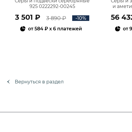
Серьги подвески серебряные
Серьги 
925 0222292-00245
и амет
3 501 ₽
56 43
3 890 ₽
-10%
от
584 ₽
x 6 платежей
от
9
В КОРЗИНУ
Вернуться в раздел