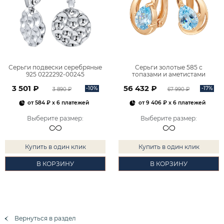
Серьги подвески серебряные
Серьги золотые 585 с
925 0222292-00245
топазами и аметистами
2101828М00900
3 501 ₽
56 432 ₽
-10%
-17%
3 890 ₽
67 990 ₽
от
584 ₽
x 6 платежей
от
9 406 ₽
x 6 платежей
Выберите размер
:
Выберите размер
:
Купить в один клик
Купить в один клик
В КОРЗИНУ
В КОРЗИНУ
Вернуться в раздел