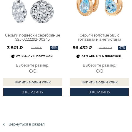
Серьги подвески серебряные
Серьги золотые 585 с
925 0222292-00245
топазами и аметистами
2101828М00900
3 501 ₽
56 432 ₽
-10%
-17%
3 890 ₽
67 990 ₽
от
584 ₽
x 6 платежей
от
9 406 ₽
x 6 платежей
Выберите размер
:
Выберите размер
:
Купить в один клик
Купить в один клик
В КОРЗИНУ
В КОРЗИНУ
Вернуться в раздел