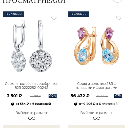
ПРОСМАТРИВАЛИ
В наличии
В наличии
Серьги подвески серебряные
Серьги золотые 585 с
925 0222292-00245
топазами и аметистами
2101828М00900
3 501 ₽
56 432 ₽
-10%
-17%
3 890 ₽
67 990 ₽
от
584 ₽
x 6 платежей
от
9 406 ₽
x 6 платежей
Выберите размер
:
Выберите размер
: